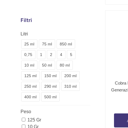
Filtri
Litri
25 ml
75 ml
850 ml
0,75
1
2
4
5
10 ml
50 ml
80 ml
125 ml
150 ml
200 ml
Cobra 
250 ml
290 ml
310 ml
Generazi
400 ml
500 ml
Peso
125 Gr
10 Gr