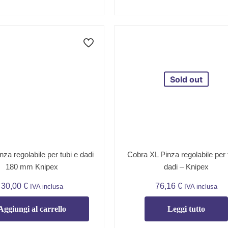
Sold out
za regolabile per tubi e dadi
Cobra XL Pinza regolabile per 
180 mm Knipex
dadi – Knipex
30,00
€
76,16
€
IVA inclusa
IVA inclusa
Aggiungi al carrello
Leggi tutto