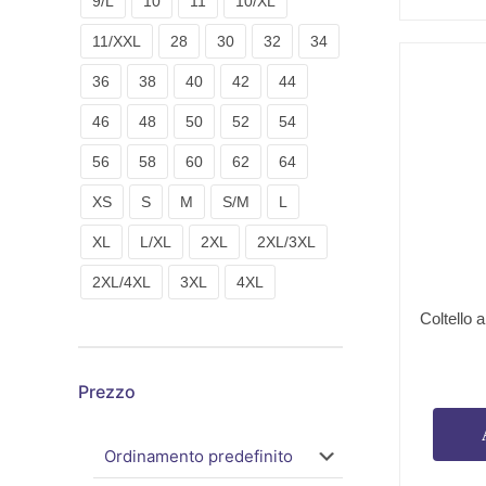
9/L
10
11
10/XL
11/XXL
28
30
32
34
36
38
40
42
44
46
48
50
52
54
56
58
60
62
64
XS
S
M
S/M
L
XL
L/XL
2XL
2XL/3XL
2XL/4XL
3XL
4XL
Coltello a
Prezzo