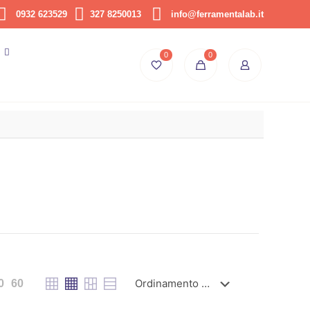
0932 623529
327 8250013
info@ferramentalab.it
0
0
0
60