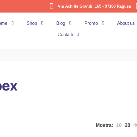
Via Achille Grandi, 165 - 97100 Ragusa
ome
Shop
Blog
Promo
About us
Contatti
pex
Mostra:
10
20
4