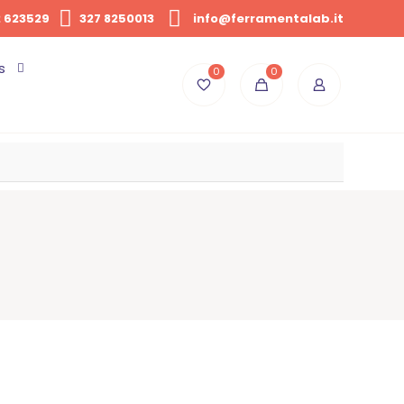
 623529
327 8250013
info@ferramentalab.it
s
0
0