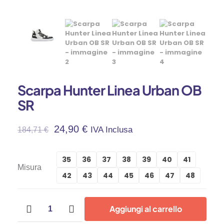
Scarpa Hunter Linea Urban OB
SR
Il
Il
24,90
€
IVA Inclusa
184,71
€
Prezzo
Prezzo
35
36
37
38
39
40
41
Misura
Originale
Attuale
42
43
44
45
46
47
48
Era:
È:
Scarpa
Aggiungi al carrello
Hunter
184,71 €.
24,90 €.
Linea