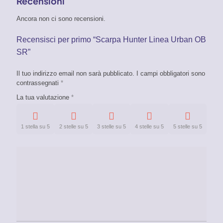
Recensioni
Ancora non ci sono recensioni.
Recensisci per primo “Scarpa Hunter Linea Urban OB
SR”
Il tuo indirizzo email non sarà pubblicato.
I campi obbligatori sono
contrassegnati
*
La tua valutazione
*
1 stella su 5
2 stelle su 5
3 stelle su 5
4 stelle su 5
5 stelle su 5