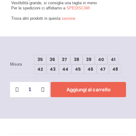
Vestibilità grande, si consiglia una taglia in meno
Per le spedizioni ci affidiamo a
SPEDISCIMI
Trova altri prodotti in questa
sezione
35
36
37
38
39
40
41
Misura
42
43
44
45
46
47
48
Scarpa
Aggiungi al carrello
Hunter
Linea
Urban
OB
SR
quantità