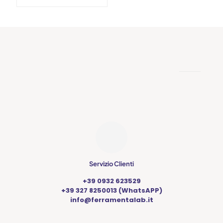
Questo
era:
è:
prodotto
172,26 €.
24,90 €.
ha
più
varianti.
Le
opzioni
possono
essere
scelte
nella
pagina
del
prodotto
Servizio Clienti
+39 0932 623529
+39 327 8250013 (WhatsAPP)
info@ferramentalab.it