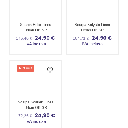
Scarpa Helix Linea
Scarpa Kalysta Linea
Urban OB SR
Urban OB SR
24,90
€
24,90
€
Il
Il
Il
Il
146,40
€
184,71
€
prezzo
prezzo
prezzo
prezzo
IVA inclusa
IVA inclusa
originale
attuale
originale
attuale
Questo
Questo
era:
è:
era:
è:
prodotto
prodotto
146,40 €.
24,90 €.
184,71 €.
24,90 €
ha
ha
più
più
PROMO
varianti.
varianti.
Le
Le
opzioni
opzioni
possono
possono
essere
essere
scelte
scelte
Scarpa Scarlett Linea
nella
nella
Urban OB SR
pagina
pagina
24,90
€
Il
Il
del
del
172,26
€
prezzo
prezzo
prodotto
prodotto
IVA inclusa
originale
attuale