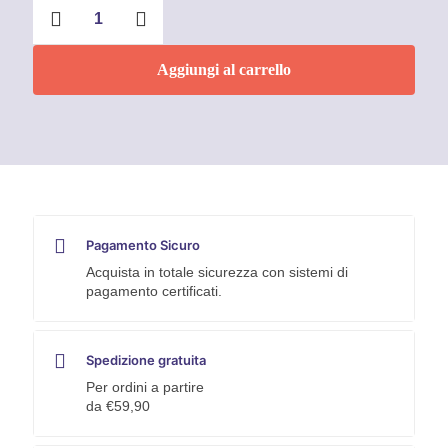
Gold
Grease
Grasso
al
Aggiungi al carrello
rame
Faren
quantità
Pagamento Sicuro
Acquista in totale sicurezza con sistemi di
pagamento certificati.
Spedizione gratuita
Per ordini a partire
da €59,90