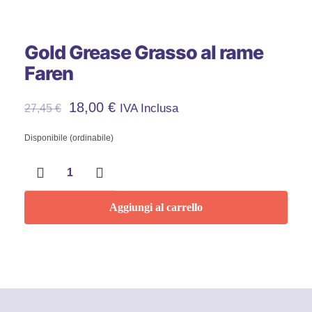
Gold Grease Grasso al rame
Faren
Il
Il
18,00
€
IVA Inclusa
27,45
€
Prezzo
Prezzo
Disponibile (ordinabile)
Gold
Originale
Attuale
Grease
Grasso
Era:
È:
al
Aggiungi al carrello
rame
27,45 €.
18,00 €.
Faren
quantità