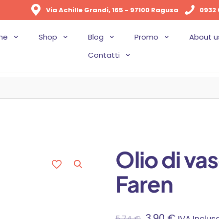
Via Achille Grandi, 165 - 97100 Ragusa
0932 
me
Shop
Blog
Promo
About u
Contatti
Olio di va
Faren
Il
Il
3,90
€
5,74
€
IVA Inclus