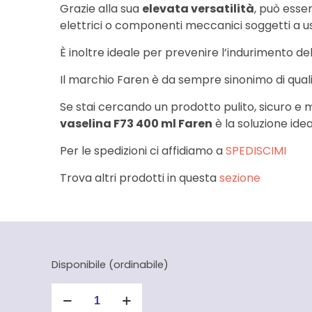
Grazie alla sua
elevata versatilità
, può esser
elettrici o componenti meccanici soggetti a u
È inoltre ideale per prevenire l’indurimento del
Il marchio Faren è da sempre sinonimo di qualità
Se stai cercando un prodotto pulito, sicuro e m
vaselina F73 400 ml Faren
è la soluzione idea
Per le spedizioni ci affidiamo a
SPEDISCIMI
Trova altri prodotti in questa
sezione
Disponibile (ordinabile)
Olio
di