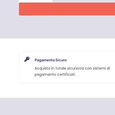
vaselina
F73
400
ml
Faren
quantità
Pagamento Sicuro
Acquista in totale sicurezza con sistemi di
pagamento certificati.