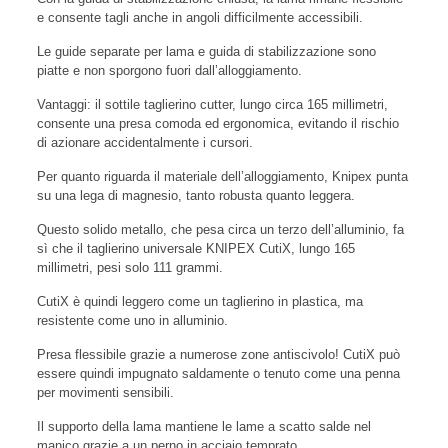
e consente tagli anche in angoli difficilmente accessibili.
Le guide separate per lama e guida di stabilizzazione sono
piatte e non sporgono fuori dall’alloggiamento.
Vantaggi: il sottile taglierino cutter, lungo circa 165 millimetri,
consente una presa comoda ed ergonomica, evitando il rischio
di azionare accidentalmente i cursori.
Per quanto riguarda il materiale dell’alloggiamento, Knipex punta
su una lega di magnesio, tanto robusta quanto leggera.
Questo solido metallo, che pesa circa un terzo dell’alluminio, fa
sì che il taglierino universale KNIPEX CutiX, lungo 165
millimetri, pesi solo 111 grammi.
CutiX è quindi leggero come un taglierino in plastica, ma
resistente come uno in alluminio.
Presa flessibile grazie a numerose zone antiscivolo! CutiX può
essere quindi impugnato saldamente o tenuto come una penna
per movimenti sensibili.
Il supporto della lama mantiene le lame a scatto salde nel
manico grazie a un perno in acciaio temprato.