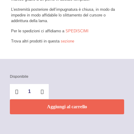
L’estremità posteriore dell’impugnatura è chiusa, in modo da
impedire in modo affidabile lo slittamento del cursore o
addirittura della lama.
Per le spedizioni ci affidiamo a
SPEDISCIMI
Trova altri prodotti in questa
sezione
Disponibile
CutiX
Taglierino
universale
-
Aggiungi al carrello
Knipex
quantità