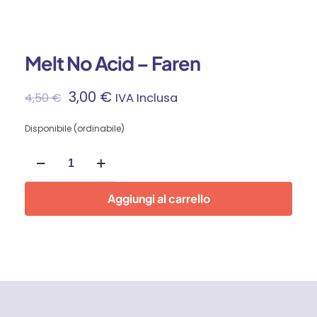
Melt No Acid – Faren
Il
Il
3,00
€
4,50
€
IVA Inclusa
Prezzo
Prezzo
Disponibile (ordinabile)
Melt
Originale
Attuale
No
Acid
Era:
È:
-
Aggiungi al carrello
Faren
4,50 €.
3,00 €.
quantità