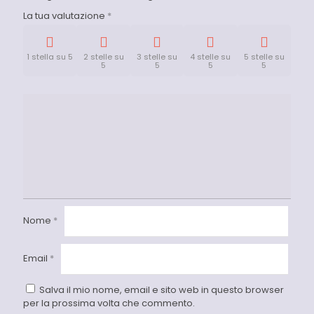
La tua valutazione
*
1 stella su 5
2 stelle su
3 stelle su
4 stelle su
5 stelle su
5
5
5
5
Nome
*
Email
*
Salva il mio nome, email e sito web in questo browser
per la prossima volta che commento.