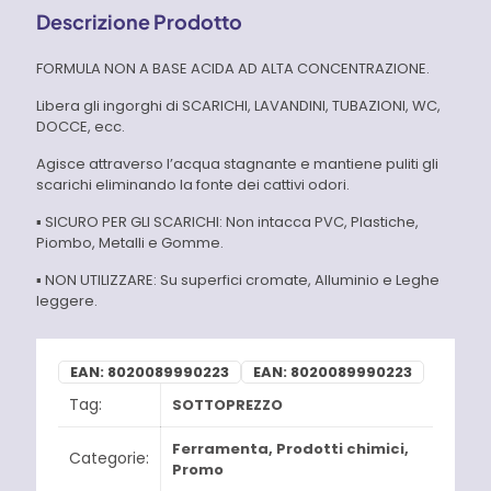
Descrizione Prodotto
FORMULA NON A BASE ACIDA AD ALTA CONCENTRAZIONE.
Libera gli ingorghi di SCARICHI, LAVANDINI, TUBAZIONI, WC,
DOCCE, ecc.
Agisce attraverso l’acqua stagnante e mantiene puliti gli
scarichi eliminando la fonte dei cattivi odori.
▪ SICURO PER GLI SCARICHI: Non intacca PVC, Plastiche,
Piombo, Metalli e Gomme.
▪ NON UTILIZZARE: Su superfici cromate, Alluminio e Leghe
leggere.
EAN:
8020089990223
EAN:
8020089990223
Tag:
SOTTOPREZZO
Ferramenta
,
Prodotti chimici
,
Categorie:
Promo