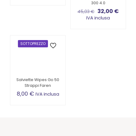
300 4.0
Il
Il
32,00
€
45,03
€
prezzo
prezz
IVA inclusa
originale
attual
era:
è:
45,03 €.
32,00 
SOTTOPREZZO
Salviette Wipes Go 50
Strappi Faren
8,00
€
IVA inclusa