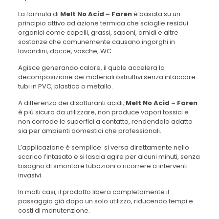
La formula di
Melt No Acid – Faren
è basata su un
principio attivo ad azione termica che scioglie residui
organici come capelli, grassi, saponi, amidi e altre
sostanze che comunemente causano ingorghi in
lavandini, docce, vasche, WC.
Agisce generando calore, il quale accelera la
decomposizione dei materiali ostruttivi senza intaccare
tubi in PVC, plastica o metallo.
A differenza dei disotturanti acidi,
Melt No Acid – Faren
è più sicuro da utilizzare, non produce vapori tossici e
non corrode le superfici a contatto, rendendolo adatto
sia per ambienti domestici che professionali.
L’applicazione è semplice: si versa direttamente nello
scarico l’intasato e si lascia agire per alcuni minuti, senza
bisogno di smontare tubazioni o ricorrere a interventi
invasivi.
In molti casi, il prodotto libera completamente il
passaggio già dopo un solo utilizzo, riducendo tempi e
costi di manutenzione.