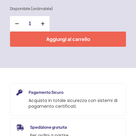
Disponibile (ordinabile)
Melt
No
Acid
-
Aggiungi al carrello
Faren
quantità
Pagamento Sicuro
Acquista in totale sicurezza con sistemi di
pagamento certificati.
Spedizione gratuita
Per ordini a partire