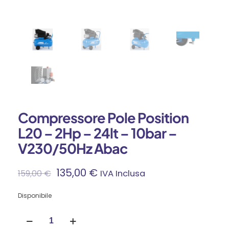
Compressore Pole Position
L20 – 2Hp – 24lt – 10bar –
V230/50Hz Abac
Il
Il
135,00
€
159,00
€
IVA Inclusa
Prezzo
Prezzo
Disponibile
Compressore
Originale
Attuale
Pole