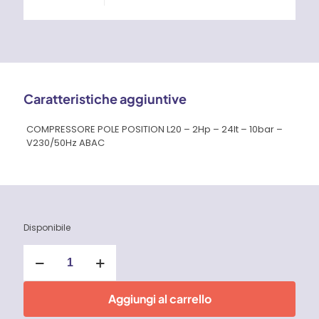
Caratteristiche aggiuntive
COMPRESSORE POLE POSITION L20 – 2Hp – 24lt – 10bar –
V230/50Hz ABAC
Disponibile
Compressore
Pole
Position
L20
Aggiungi al carrello
-
2Hp