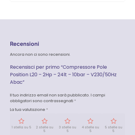
Recensioni
Ancora non ci sono recensioni.
Recensisci per primo “Compressore Pole
Position L20 – 2Hp – 24lt – 10bar – V230/50Hz
Abac”
Il tuo indirizzo email non sarà pubblicato.
I campi
obbligatori sono contrassegnati
*
La tua valutazione
*
1 stella su 5
2 stelle su
3 stelle su
4 stelle su
5 stelle su
5
5
5
5