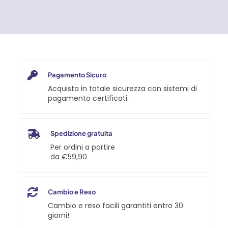
-
24lt
-
10bar
-
V230/50Hz
Abac
Pagamento Sicuro
quantità
Acquista in totale sicurezza con sistemi di
pagamento certificati.
Spedizione gratuita
Per ordini a partire
da €59,90
Cambio e Reso
Cambio e reso facili garantiti entro 30
giorni!