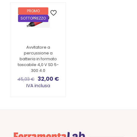
PROMO
SOTTOPREZZO
Avvitatore a
percussione a
batteria in formato
tascabile 4,0 V SD 5-
300 4.0
Il
Il
32,00
€
45,03
€
prezzo
prezzo
IVA inclusa
originale
attuale
era:
è:
45,03 €.
32,00 €.