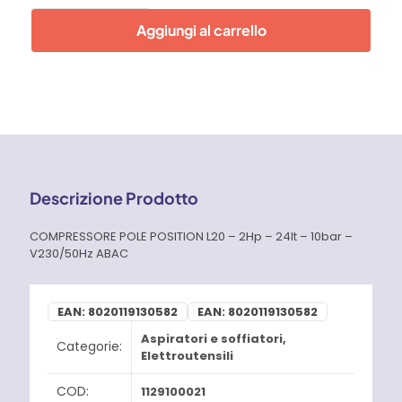
Position
Era:
È:
L20
Aggiungi al carrello
-
159,00 €.
135,00 €.
2Hp
-
24lt
-
10bar
-
V230/50Hz
Abac
quantità
Descrizione Prodotto
COMPRESSORE POLE POSITION L20 – 2Hp – 24lt – 10bar –
V230/50Hz ABAC
EAN:
8020119130582
EAN:
8020119130582
Aspiratori e soffiatori
,
Categorie:
Elettroutensili
COD:
1129100021