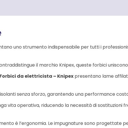
e
ano uno strumento indispensabile per tutti i professionis
ontraddistingue il marchio Knipex, queste forbici uniscono
Forbici da elettricista – Knipex
presentano lame affilat
iali isolanti senza sforzo, garantendo una performance cos
lunga vita operativa, riducendo la necessità di sostituzioni
rumento è l’ergonomia. Le impugnature sono progettate per