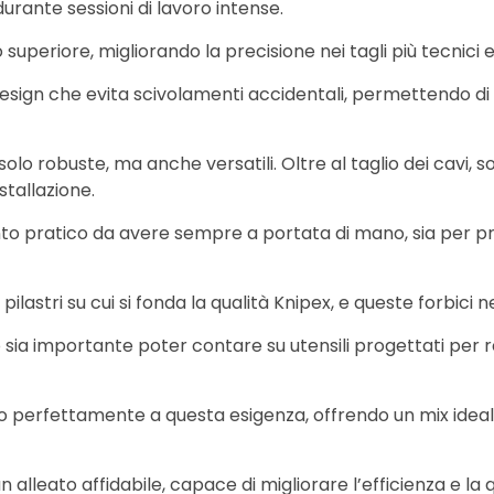
rante sessioni di lavoro intense.
periore, migliorando la precisione nei tagli più tecnici e n
esign che evita scivolamenti accidentali, permettendo di l
lo robuste, ma anche versatili. Oltre al taglio dei cavi, son
stallazione.
o pratico da avere sempre a portata di mano, sia per prof
i pilastri su cui si fonda la qualità Knipex, e queste forbi
 sia importante poter contare su utensili progettati per re
 perfettamente a questa esigenza, offrendo un mix ideale
n alleato affidabile, capace di migliorare l’efficienza e la 