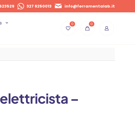
623529
327 8250013
info@ferramentalab.it
s
0
0
elettricista –