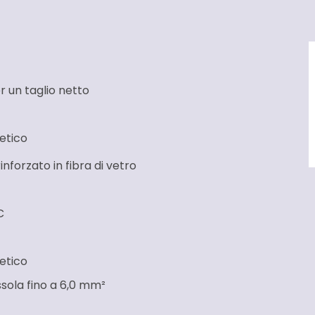
r un taglio netto
etico
nforzato in fibra di vetro
C
etico
sola fino a 6,0 mm²