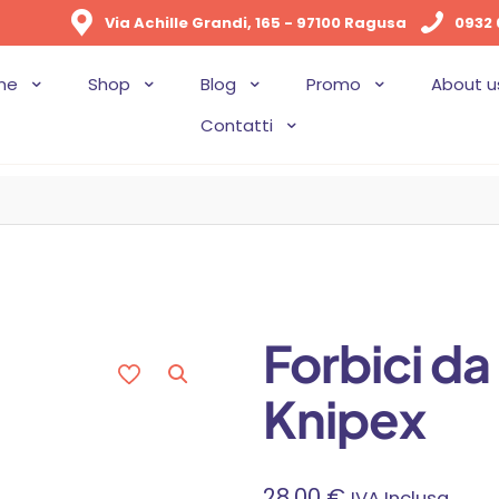
Via Achille Grandi, 165 - 97100 Ragusa
0932 
me
Shop
Blog
Promo
About u
Contatti
Forbici da 
Knipex
28,00
€
IVA Inclusa