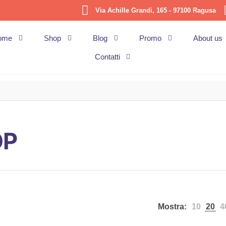
Via Achille Grandi, 165 - 97100 Ragusa
ome
Shop
Blog
Promo
About us
Contatti
OP
Mostra:
10
20
4