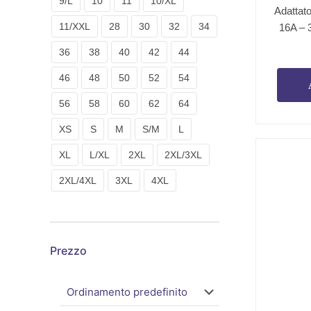
9/L
10
11
10/XL
Adattat
11/XXL
28
30
32
34
16A – 
36
38
40
42
44
46
48
50
52
54
56
58
60
62
64
XS
S
M
S/M
L
XL
L/XL
2XL
2XL/3XL
2XL/4XL
3XL
4XL
Prezzo