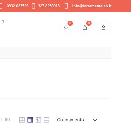
0932 623529
327 8250013
info@ferramentalab.it
0
0
0
60