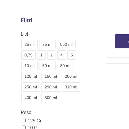
Filtri
Litri
25 ml
75 ml
850 ml
0,75
1
2
4
5
10 ml
50 ml
80 ml
125 ml
150 ml
200 ml
250 ml
290 ml
310 ml
400 ml
500 ml
Peso
125 Gr
10 Gr