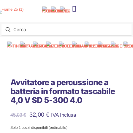
Avvitatore a percussione a
batteria in formato tascabile
4,0 V SD 5-300 4.0
Il
Il
32,00
€
IVA Inclusa
45,03
€
Prezzo
Prezzo
Solo 1 pezzi disponibili (ordinabile)