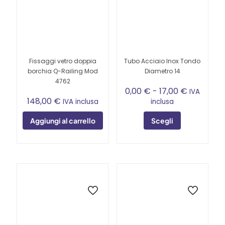
possono
possono
essere
essere
scelte
scelte
nella
nella
pagina
pagina
del
del
Fissaggi vetro doppia
Tubo Acciaio Inox Tondo
prodotto
prodotto
borchia Q-Railing Mod
Diametro 14
4762
Fascia
0,00
€
-
17,00
€
IVA
di
148,00
€
IVA inclusa
inclusa
prezzo:
da
Aggiungi al carrello
Scegli
0,00 €
Questo
a
prodotto
17,00 €
ha
più
varianti.
Le
opzioni
possono
essere
scelte