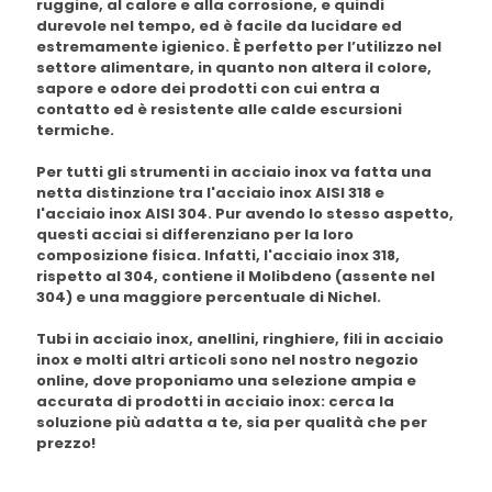
ruggine, al calore e alla corrosione, e quindi
durevole nel tempo, ed è facile da lucidare ed
estremamente igienico. È perfetto per l’utilizzo nel
settore alimentare, in quanto non altera il colore,
sapore e odore dei prodotti con cui entra a
contatto ed è resistente alle calde escursioni
termiche.
Per tutti gli strumenti in
acciaio inox
va fatta una
netta distinzione tra l'
acciaio inox AISI 318
e
l'
acciaio inox AISI 304
. Pur avendo lo stesso aspetto,
questi acciai si differenziano per la loro
composizione fisica. Infatti, l'
acciaio inox 318
,
rispetto al
304
, contiene il
Molibdeno
(assente nel
304) e una maggiore percentuale di
Nichel
.
Tubi in
acciaio inox
, anellini,
ringhiere
, fili in
acciaio
inox
e molti altri articoli sono nel nostro negozio
online, dove proponiamo una selezione ampia e
accurata di
prodotti in acciaio inox
: cerca la
soluzione più adatta a te, sia per qualità che per
prezzo!