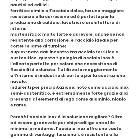
nautici ed edilizi;
ferritico
: simile all’
acciaio dolce
, ha una maggiore
resistenza alla corrosione ed è perfetto per la
produzione di caldaie, lavatrici e architettura di
interni;
martensitico
: molto forte e durevole, anche se non
resistente alla corrosione, è l’
acciaio ideale per
coltelli
e lame di turbine;
duplex
: nato dall’incontro tra
acciaio ferritico
e
austenitico
, questa tipologia di
acciaio inox
è
l’alleato perfetto per coloro che necessitano di
flessibilità e durata. È utilizzato maggiormente
all’interno di industrie di carta e per la costruzione
navale;
indurenti per precipitazione
: noto come
acciaio inox
semi-austenitico
, è estremamente forte grazie alla
presenza di elementi di lega come alluminio, niobio
e rame.
Perché l’acciaio inox è la soluzione migliore? Oltre
ad essere gradevole per chi predilige uno stile
minimal e moderno, l’
acciaio inox
offre una vasta
gamma di vantaggi funzionali: è resistente alla