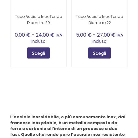
nella
pagina
del
Tubo Acciaio Inox Tondo
Tubo Acciaio Inox Tondo
prodotto
Diametro 20
Diametro 22
Fascia
Fascia
0,00
€
-
24,00
€
5,00
€
-
27,00
€
IVA
IVA
di
di
inclusa
inclusa
prezzo:
prezzo:
da
da
Scegli
Scegli
0,00 €
5,00 €
Questo
a
Questo
a
prodotto
24,00 €
prodotto
27,00 €
ha
ha
più
più
varianti.
varianti.
Le
Le
opzioni
opzioni
possono
possono
essere
essere
scelte
scelte
L’
acciaio inossidabile
, o più comunemente
inox
, dal
nella
nella
francese
inoxydable
, è un metallo composto da
pagina
pagina
ferro e carbonio all’interno di un processo a due
del
del
fasi. Quello che rende però l’
acciaio inox
resistente