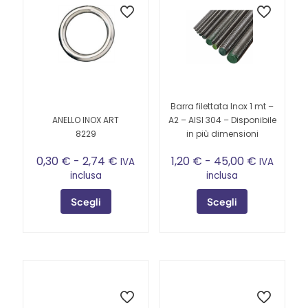
Barra filettata Inox 1 mt –
ANELLO INOX ART
A2 – AISI 304 – Disponibile
8229
in più dimensioni
Fascia
Fascia
0,30
€
-
2,74
€
1,20
€
-
45,00
€
IVA
IVA
di
di
inclusa
inclusa
prezzo:
prezzo:
da
da
Scegli
Scegli
0,30 €
1,20 €
Questo
a
Questo
a
prodotto
2,74 €
prodotto
45,00 €
ha
ha
più
più
varianti.
varianti.
Le
Le
opzioni
opzioni