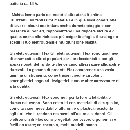
batteria da 18 V
.
I Makita fanno parte dei nostri
elettroutensili online
.
Utilizzabili su tantissimi materiali e in qualsiasi condizione
di lavoro, alcuni addirittura anche durante pioggia o con
presenza di polveri, rappresentano una risposta sicura e di
qualità anche alle richieste più esigenti: sfoglia il catalogo e
scegli il tuo
elettroutensile multifunzione Makita
!
Gli elettroutensili Flex Gli
elettroutensili Flex
sono una linea
di strumenti elettrici popolari per i professionisti e per gli
appassionati del fai da te che cercano attrezzature affidabili e
durevoli. La gamma di prodotti Flex comprende una vasta
gamma di strumenti, come
trapani
,
seghe circolari
,
smerigliatrici angolari
,
levigatrici
e molte altre attrezzature di
alta qualità.
Gli
elettroutensili Flex
sono noti per la loro affidabilità e
durata nel tempo. Sono costruiti con materiali di alta qualità,
come
acciaio inossidabile
,
alluminio
e
plastica resistente
agli urti
, che li rendono resistenti all'usura e ai danni. Gli
elettroutensili Flex
sono progettati per essere ergonomici e
facili da usare; ad esempio, molti modelli hanno