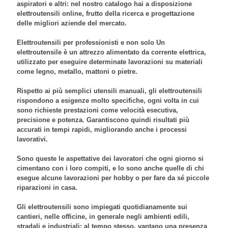
aspiratori
e altri: nel nostro catalogo hai a disposizione
elettroutensili online
, frutto della ricerca e progettazione
delle migliori aziende del mercato.
Elettroutensili per professionisti e non solo Un
elettroutensile
è un attrezzo alimentato da corrente elettrica,
utilizzato per eseguire determinate lavorazioni su materiali
come
legno
,
metallo
,
mattoni
o
pietre
.
Rispetto ai più semplici utensili manuali, gli
elettroutensili
rispondono a esigenze molto specifiche, ogni volta in cui
sono richieste prestazioni come velocità esecutiva,
precisione e potenza. Garantiscono quindi risultati più
accurati in tempi rapidi, migliorando anche i processi
lavorativi.
Sono queste le aspettative dei lavoratori che ogni giorno si
cimentano con i loro compiti, e lo sono anche quelle di chi
esegue alcune lavorazioni per hobby o per fare da sé piccole
riparazioni in casa.
Gli
elettroutensili
sono impiegati quotidianamente sui
cantieri, nelle officine, in generale negli ambienti edili,
stradali e industriali; al tempo stesso, vantano una presenza