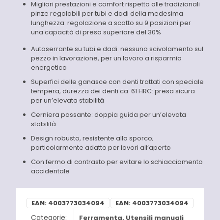
Migliori prestazioni e comfort rispetto alle tradizionali
pinze regolabili per tubi e dadi della medesima
lunghezza: regolazione a scatto su 9 posizioni per
una capacità di presa superiore del 30%
Autoserrante su tubi e dadi: nessuno scivolamento sul
pezzo in lavorazione, per un lavoro a risparmio
energetico
Superfici delle ganasce con denti trattati con speciale
tempera, durezza dei denti ca. 61 HRC: presa sicura
per un’elevata stabilità
Cerniera passante: doppia guida per un’elevata
stabilità
Design robusto, resistente allo sporco;
particolarmente adatto per lavori all’aperto
Con fermo di contrasto per evitare lo schiacciamento
accidentale
EAN:
4003773034094
EAN:
4003773034094
Categorie:
Ferramenta
,
Utensili manuali