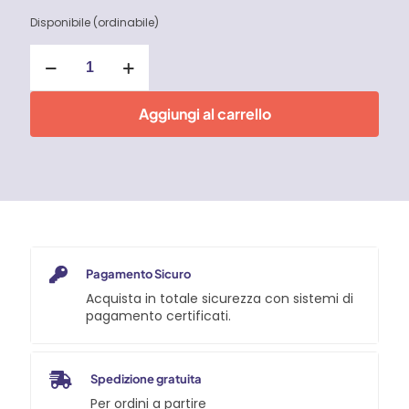
Disponibile (ordinabile)
Alligator
Pinza
regolabile
per
Aggiungi al carrello
tubi
e
dadi
mm
300
Knipex
quantità
Pagamento Sicuro
Acquista in totale sicurezza con sistemi di
pagamento certificati.
Spedizione gratuita
Per ordini a partire