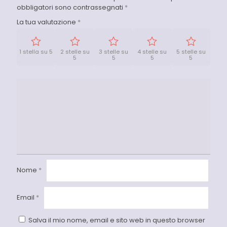
obbligatori sono contrassegnati
*
La tua valutazione
*
1 stella su 5
2 stelle su
3 stelle su
4 stelle su
5 stelle su
5
5
5
5
Nome
*
Email
*
Salva il mio nome, email e sito web in questo browser