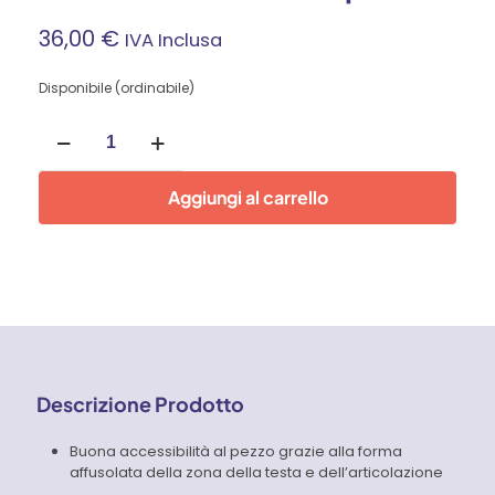
36,00
€
IVA Inclusa
Disponibile (ordinabile)
Alligator
Pinza
regolabile
per
Aggiungi al carrello
tubi
e
dadi
mm
300
Knipex
quantità
Descrizione Prodotto
Buona accessibilità al pezzo grazie alla forma
affusolata della zona della testa e dell’articolazione