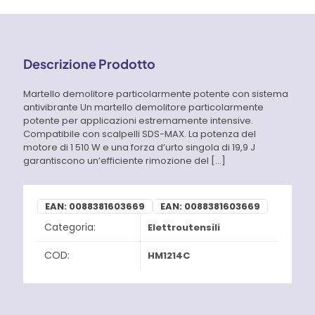
Descrizione Prodotto
Martello demolitore particolarmente potente con sistema
antivibrante Un martello demolitore particolarmente
potente per applicazioni estremamente intensive.
Compatibile con scalpelli SDS-MAX. La potenza del
motore di 1 510 W e una forza d’urto singola di 19,9 J
garantiscono un’efficiente rimozione del
[…]
EAN:
0088381603669
EAN:
0088381603669
Categoria:
Elettroutensili
COD:
HM1214C