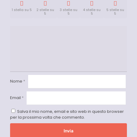
1 stella su 5
2 stelle su
3 stelle su
4 stelle su
5 stelle su
5
5
5
5
Nome
*
Email
*
Salva il mio nome, email e sito web in questo browser
per la prossima volta che commento.