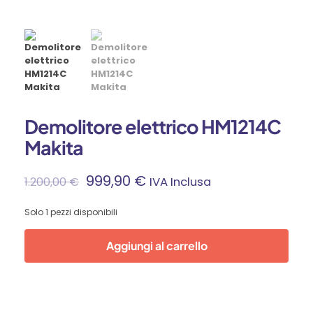
Demolitore elettrico HM1214C
Makita
Il
Il
999,90
€
1.200,00
€
IVA Inclusa
Prezzo
Prezzo
Solo 1 pezzi disponibili
Originale
Attuale
Aggiungi al carrello
Era:
È:
1.200,00 €.
999,90 €.