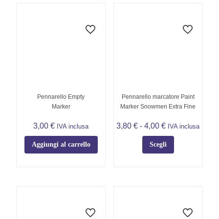
più
più
varianti.
varianti.
Le
Le
opzioni
opzioni
possono
possono
essere
essere
scelte
scelte
nella
nella
pagina
pagina
del
del
Pennarello Empty
Pennarello marcatore Paint
prodotto
prodotto
Marker
Marker Snowmen Extra Fine
Fascia
3,00
€
3,80
€
-
4,00
€
IVA inclusa
IVA inclusa
di
prezzo:
Aggiungi al carrello
Scegli
da
Questo
3,80 €
prodotto
a
ha
4,00 €
più
varianti.
Le
opzioni