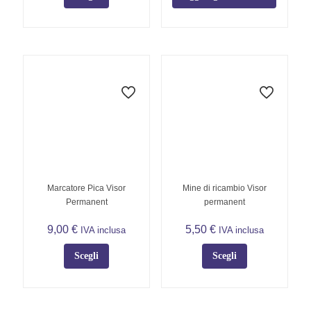
Questo
prodotto
ha
più
varianti.
Le
opzioni
possono
essere
scelte
nella
pagina
del
Marcatore Pica Visor
Mine di ricambio Visor
prodotto
Permanent
permanent
9,00
€
5,50
€
IVA inclusa
IVA inclusa
Scegli
Scegli
Questo
Questo
prodotto
prodotto
ha
ha