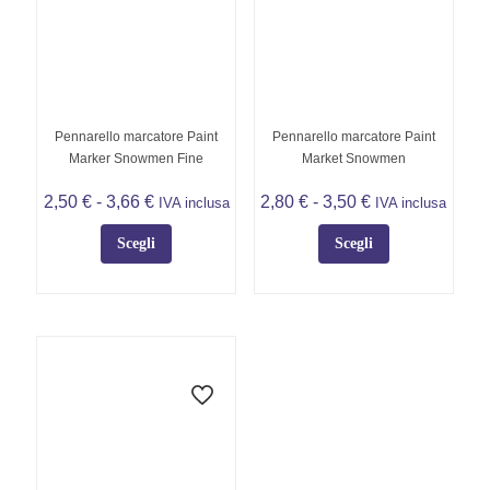
possono
essere
scelte
nella
pagina
del
Pennarello marcatore Paint
Pennarello marcatore Paint
prodotto
Marker Snowmen Fine
Market Snowmen
Fascia
Fascia
2,50
€
-
3,66
€
2,80
€
-
3,50
€
IVA inclusa
IVA inclusa
di
di
prezzo:
prezzo:
Scegli
Scegli
da
da
Questo
Questo
2,50 €
2,80 €
prodotto
prodotto
a
a
ha
ha
3,66 €
3,50 €
più
più
varianti.
varianti.
Le
Le
opzioni
opzioni
possono
possono
essere
essere
scelte
scelte
nella
nella