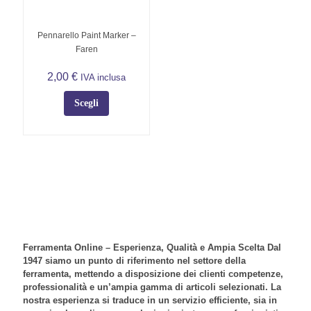
pagina
pagina
del
del
Pennarello Paint Marker –
prodotto
prodotto
Faren
2,00
€
IVA inclusa
Scegli
Questo
prodotto
ha
più
varianti.
Le
opzioni
possono
essere
scelte
Ferramenta Online – Esperienza, Qualità e Ampia Scelta Dal
nella
1947 siamo un punto di riferimento nel settore della
pagina
ferramenta, mettendo a disposizione dei clienti competenze,
del
professionalità e un’ampia gamma di articoli selezionati. La
prodotto
nostra esperienza si traduce in un servizio efficiente, sia in