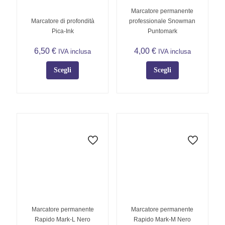
Marcatore permanente
Marcatore di profondità
professionale Snowman
Pica-Ink
Puntomark
6,50
€
4,00
€
IVA inclusa
IVA inclusa
Scegli
Scegli
Questo
Questo
prodotto
prodotto
ha
ha
più
più
varianti.
varianti.
Le
Le
opzioni
opzioni
possono
possono
essere
essere
scelte
scelte
nella
nella
pagina
pagina
del
del
Marcatore permanente
Marcatore permanente
prodotto
prodotto
Rapido Mark-L Nero
Rapido Mark-M Nero