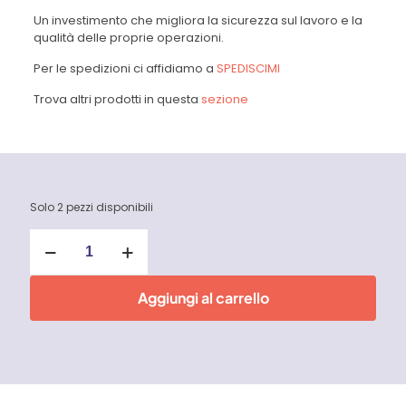
Un investimento che migliora la sicurezza sul lavoro e la
qualità delle proprie operazioni.
Per le spedizioni ci affidiamo a
SPEDISCIMI
Trova altri prodotti in questa
sezione
Solo 2 pezzi disponibili
Sollevatore
a
ventosa
Ø
Aggiungi al carrello
200
mm
Fermec
quantità