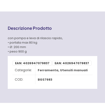
Descrizione Prodotto
con pompa e leva di rilascio rapido,
• portata max 80 kg
• Ø: 200 mm
• peso 900 g
EAN:
4026947079837
EAN:
4026947079837
Categorie:
Ferramenta
,
Utensili manuali
COD:
BGS7983