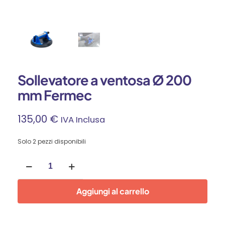
Sollevatore a ventosa Ø 200
mm Fermec
135,00
€
IVA Inclusa
Solo 2 pezzi disponibili
Sollevatore
a
ventosa
Ø
Aggiungi al carrello
200
mm
Fermec
quantità