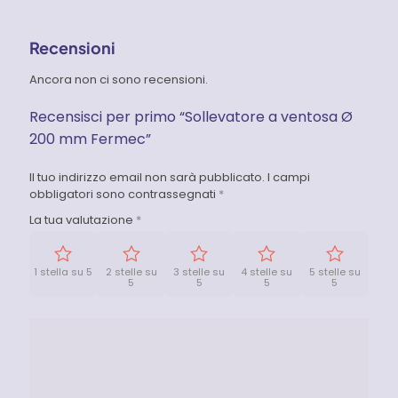
Recensioni
Ancora non ci sono recensioni.
Recensisci per primo “Sollevatore a ventosa Ø
200 mm Fermec”
Il tuo indirizzo email non sarà pubblicato.
I campi
obbligatori sono contrassegnati
*
La tua valutazione
*
1 stella su 5
2 stelle su
3 stelle su
4 stelle su
5 stelle su
5
5
5
5