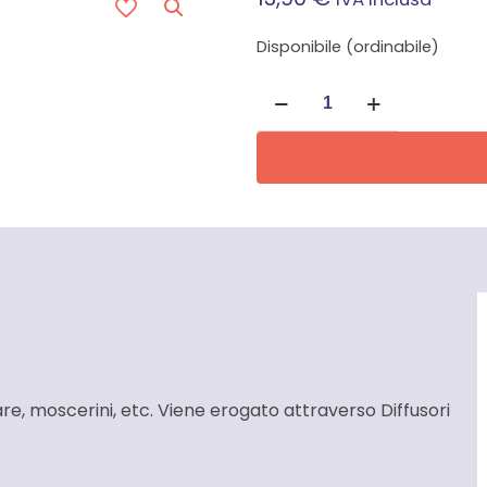
Disponibile (ordinabile)
Fly
Out
Aerosol
Insetticida
Faren
quantità
are, moscerini, etc. Viene erogato attraverso Diffusori