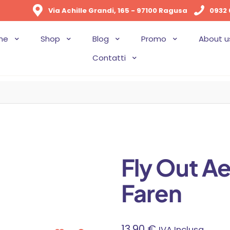
Via Achille Grandi, 165 - 97100 Ragusa
0932 
me
Shop
Blog
Promo
About u
Contatti
Fly Out Ae
Faren
13,90
€
IVA Inclusa