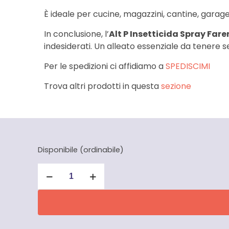
È ideale per cucine, magazzini, cantine, garage
In conclusione, l’
Alt P Insetticida Spray Fare
indesiderati. Un alleato essenziale da tenere 
Per le spedizioni ci affidiamo a
SPEDISCIMI
Trova altri prodotti in questa
sezione
Disponibile (ordinabile)
Fly
Out
Aerosol
Insetticida
Faren