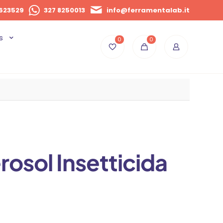
623529
327 8250013
info@ferramentalab.it
s
0
0
rosol Insetticida