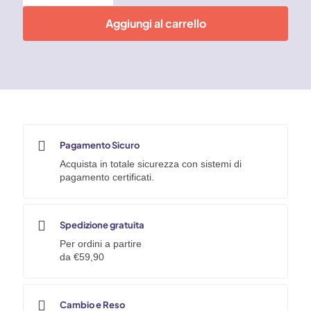
spray
Bianco
Aggiungi al carrello
Elettrodomestici
400
ml
Faren
RAL
9010
quantità
Pagamento Sicuro
Acquista in totale sicurezza con sistemi di
pagamento certificati.
Spedizione gratuita
Per ordini a partire
da €59,90
Cambio e Reso