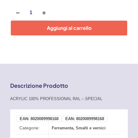
Smalto
acrilico
spray
Bianco
Aggiungi al carrello
Elettrodomestici
400
ml
Faren
RAL
9010
quantità
Descrizione Prodotto
ACRYLIC 100% PROFESSIONAL RAL – SPECIAL
EAN:
8020089998168
EAN:
8020089998168
Categorie:
Ferramenta
,
Smalti e vernici