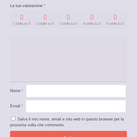
La tua valutazione
*
1 stella su 5
2 stelle su 5
3 stelle su 5
4 stelle su 5
5 stelle su 5
Nome
*
Email
*
Salva il mio nome, email e sito web in questo browser per la
prossima volta che commento.