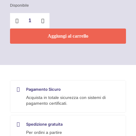
Disponibile
Smalto
acrilico
spray
Rosso
Aggiungi al carrello
Rubino
400ml
RAL
3003
Faren
quantità
Pagamento Sicuro
Acquista in totale sicurezza con sistemi di
pagamento certificati.
Spedizione gratuita
Per ordini a partire