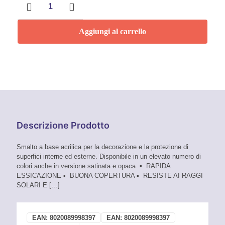
acrilico
spray
Rosso
Aggiungi al carrello
Rubino
400ml
RAL
3003
Faren
quantità
Descrizione Prodotto
Smalto a base acrilica per la decorazione e la protezione di
superfici interne ed esterne. Disponibile in un elevato numero di
colori anche in versione satinata e opaca. ▪ RAPIDA
ESSICAZIONE ▪ BUONA COPERTURA ▪ RESISTE AI RAGGI
SOLARI E
[…]
EAN:
8020089998397
EAN:
8020089998397