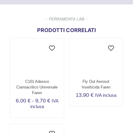
FERRAMENTA LAB
PRODOTTI CORRELATI
C101 Adesivo
Fly Out Aerosol
Cianoacrilico Universale
Insetticida Faren
Faren
13,90
€
IVA inclusa
Fascia
6,00
€
-
9,70
€
IVA
di
inclusa
prezzo:
Questo
da
prodotto
6,00 €
ha
a
più