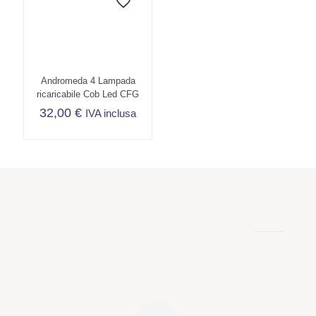
9,70 €
varianti.
Le
opzioni
possono
essere
scelte
Andromeda 4 Lampada
nella
ricaricabile Cob Led CFG
pagina
32,00
€
IVA inclusa
del
prodotto