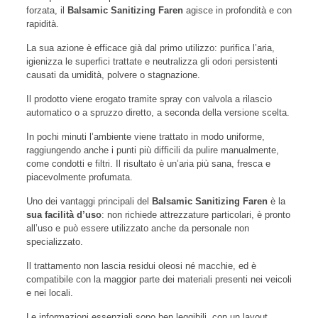
forzata, il
Balsamic Sanitizing Faren
agisce in profondità e con
rapidità.
La sua azione è efficace già dal primo utilizzo: purifica l’aria,
igienizza le superfici trattate e neutralizza gli odori persistenti
causati da umidità, polvere o stagnazione.
Il prodotto viene erogato tramite spray con valvola a rilascio
automatico o a spruzzo diretto, a seconda della versione scelta.
In pochi minuti l’ambiente viene trattato in modo uniforme,
raggiungendo anche i punti più difficili da pulire manualmente,
come condotti e filtri. Il risultato è un’aria più sana, fresca e
piacevolmente profumata.
Uno dei vantaggi principali del
Balsamic Sanitizing Faren
è la
sua facilità d’uso
: non richiede attrezzature particolari, è pronto
all’uso e può essere utilizzato anche da personale non
specializzato.
Il trattamento non lascia residui oleosi né macchie, ed è
compatibile con la maggior parte dei materiali presenti nei veicoli
e nei locali.
Le informazioni essenziali sono ben leggibili, con un layout