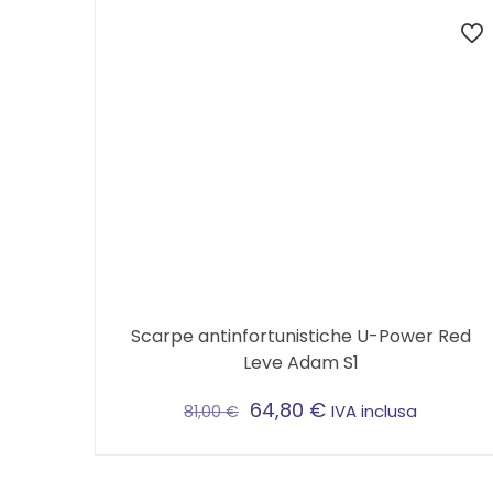
Scarpe antinfortunistiche U-Power Red
Leve Adam S1
64,80
€
IVA inclusa
81,00
€
Questo
prodotto