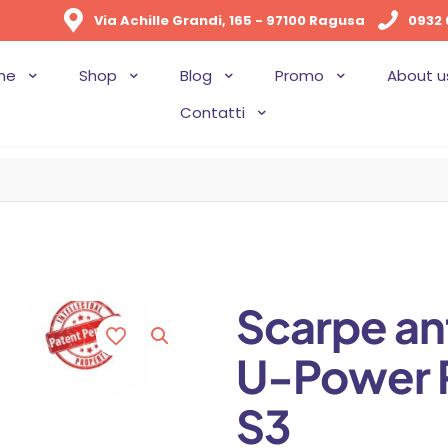
Via Achille Grandi, 165 - 97100 Ragusa
0932 
me
Shop
Blog
Promo
About u
Contatti
Scarpe an
U-Power P
S3