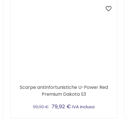
Scarpe antinfortunistiche U-Power Red
Premium Dakota S3
79,92
€
IVA inclusa
99,90
€
Questo
prodotto