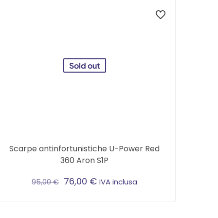
Sold out
Scarpe antinfortunistiche U-Power Red
360 Aron S1P
76,00
€
IVA inclusa
95,00
€
Questo
prodotto