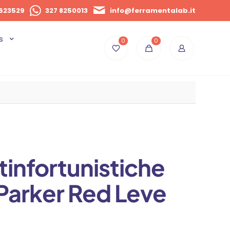
623529
327 8250013
info@ferramentalab.it
s
0
0
tinfortunistiche
arker Red Leve