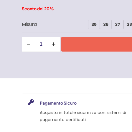
Sconto del 20%
Misura
35
36
37
3
Scarpe
antinfortunistiche
U-
Power
Parker
Red
Leve
S3
quantità
Pagamento Sicuro
Acquista in totale sicurezza con sistemi di
pagamento certificati.