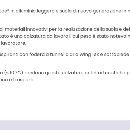
toe® in alluminio leggero e suola di nuova generazione in m
 di materiali innovativi per la realizzazione della suola e d
isultato è una calzatura da lavoro il cui peso è stato note
 lavoratore.
piranti con fodera a tunnel d’aria WingTex e sottopied
o (≤ 10 °C) rendono queste calzature antinfortunistiche pa
tica e trasporti.