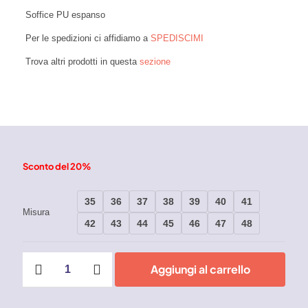
Soffice PU espanso
Per le spedizioni ci affidiamo a
SPEDISCIMI
Trova altri prodotti in questa
sezione
Sconto del 20%
35
36
37
38
39
40
41
Misura
42
43
44
45
46
47
48
Scarpe
Aggiungi al carrello
antinfortunistiche
U-
Power