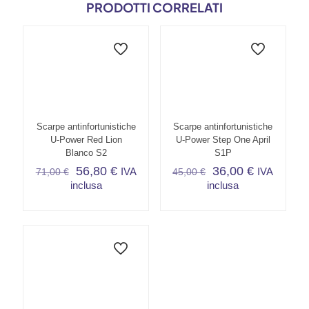
PRODOTTI CORRELATI
Scarpe antinfortunistiche
Scarpe antinfortunistiche
U-Power Red Lion
U-Power Step One April
Blanco S2
S1P
56,80
€
36,00
€
IVA
IVA
71,00
€
45,00
€
inclusa
inclusa
Questo
Questo
prodotto
prodotto
ha
ha
più
più
varianti.
varianti.
Le
Le
opzioni
opzioni
possono
possono
essere
essere