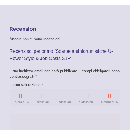
Recensioni
Ancora non ci sono recensioni.
Recensisci per primo “Scarpe antinfortunistiche U-
Power Style & Job Oasis S1P”
Il tuo indirizzo email non sarà pubblicato.
I campi obbligatori sono
contrassegnati
*
La tua valutazione
*
1 stella su 5
2 stelle su 5
3 stelle su 5
4 stelle su 5
5 stelle su 5