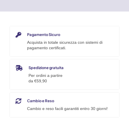
Style
&
Job
Oasis
S1P
quantità
Pagamento Sicuro
Acquista in totale sicurezza con sistemi di
pagamento certificati.
Spedizione gratuita
Per ordini a partire
da €59,90
Cambio e Reso
Cambio e reso facili garantiti entro 30 giorni!