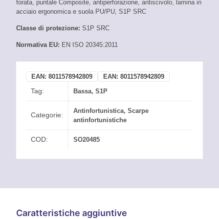
forata, puntale Composite, antiperforazione, antiscivolo, lamina in
acciaio ergonomica e suola PU/PU, S1P SRC
Classe di protezione:
S1P SRC
Normativa EU:
EN ISO 20345:2011
EAN:
8011578942809
EAN:
8011578942809
Tag:
Bassa
,
S1P
Antinfortunistica
,
Scarpe
Categorie:
antinfortunistiche
COD:
SO20485
Caratteristiche aggiuntive