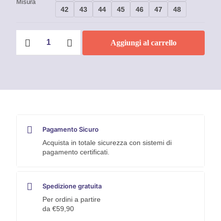
Misura
42
43
44
45
46
47
48
Scarpe
Aggiungi al carrello
antinfortunistiche
U-
Power
Step
One
April
S1P
quantità
Pagamento Sicuro
Acquista in totale sicurezza con sistemi di
pagamento certificati.
Spedizione gratuita
Per ordini a partire
da €59,90