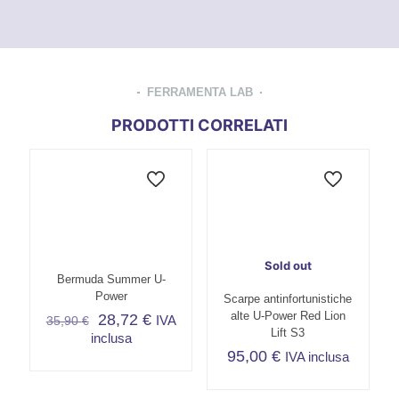
FERRAMENTA LAB
PRODOTTI CORRELATI
Sold out
Bermuda Summer U-
Power
Scarpe antinfortunistiche
alte U-Power Red Lion
28,72
€
IVA
35,90
€
Lift S3
inclusa
95,00
€
IVA inclusa
Questo
prodotto
Questo
ha
prodotto