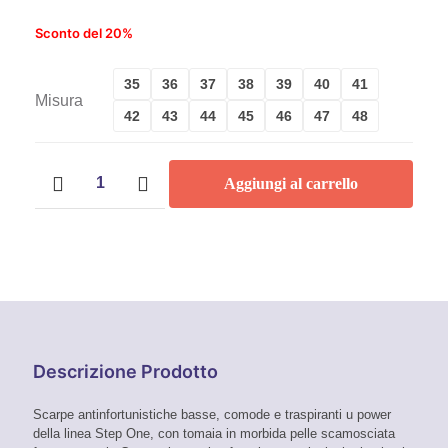
Sconto del 20%
35
36
37
38
39
40
41
Misura
42
43
44
45
46
47
48
Scarpe
Aggiungi al carrello
antinfortunistiche
U-
Power
Step
One
April
S1P
quantità
Descrizione Prodotto
Scarpe antinfortunistiche basse, comode e traspiranti u power
della linea Step One, con tomaia in morbida pelle scamosciata