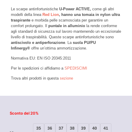
Le scarpe antinfortunistiche
U-Power ACTIVE,
come gli altri
modelli della linea
Red Lion
, h
anno una tomaia in nylon ultra
traspirante
e morbida pelle scamosciata per garantire un
comfort prolungato. Il
puntale in alluminio
la rende conforme
agli standard di sicurezza sul lavoro mantenendo un eccezionale
livello di traspirabilità. Queste scarpe antinfortunistiche sono
antiscivolo e antiperforazione
. La
suola PU/PU
Infinergy®
offre un’ottima ammortizzazione.
Normativa EU: EN ISO 20345:2011
Per le spedizioni ci affidiamo a
SPEDISCIMI
Trova altri prodotti in questa
sezione
Sconto del 20%
35
36
37
38
39
40
41