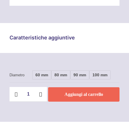
Caratteristiche aggiuntive
60 mm
80 mm
90 mm
100 mm
Diametro
Ruota
Aggiungi al carrello
con
Supporto
Interno
-
1
Cuscinetto
-