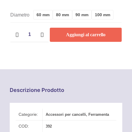
Di
Diametro
60 mm
80 mm
90 mm
100 mm
Prezzo:
Ruota
Da
Aggiungi al carrello
con
Supporto
7,10 €
Interno
-
A
1
Cuscinetto
-
11,00 €
Gola
Tonda
quantità
Descrizione Prodotto
Categorie:
Accessori per cancelli
,
Ferramenta
COD:
392