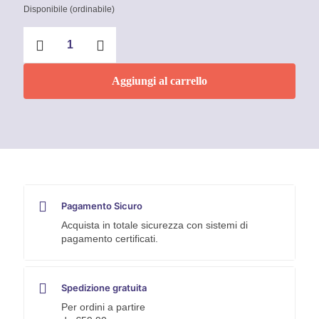
Disponibile (ordinabile)
Smalto
acrilico
spray
Arancio
Aggiungi al carrello
puro
400
ml
Faren
RAL
2004
quantità
Pagamento Sicuro
Acquista in totale sicurezza con sistemi di
pagamento certificati.
Spedizione gratuita
Per ordini a partire