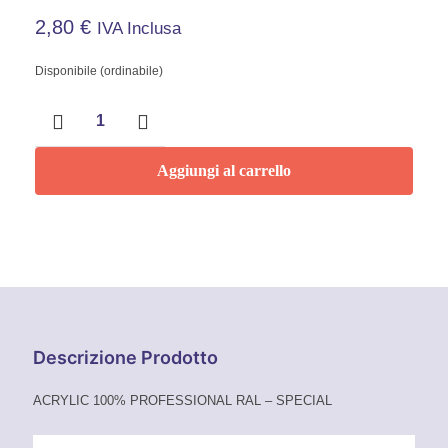
2,80
€
IVA Inclusa
Disponibile (ordinabile)
Smalto
acrilico
spray
Arancio
Aggiungi al carrello
puro
400
ml
Faren
RAL
2004
quantità
Descrizione Prodotto
ACRYLIC 100% PROFESSIONAL RAL – SPECIAL