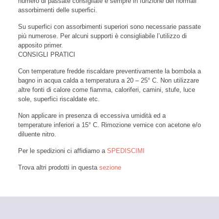
numero di passate consigliate è sempre in funzione dei normali
assorbimenti delle superfici.
Su superfici con assorbimenti superiori sono necessarie passate
più numerose. Per alcuni supporti è consigliabile l’utilizzo di
apposito primer.
CONSIGLI PRATICI
Con temperature fredde riscaldare preventivamente la bombola a
bagno in acqua calda a temperatura a 20 – 25° C. Non utilizzare
altre fonti di calore come fiamma, caloriferi, camini, stufe, luce
sole, superfici riscaldate etc.
Non applicare in presenza di eccessiva umidità ed a
temperature inferiori a 15° C. Rimozione vernice con acetone e/o
diluente nitro.
Per le spedizioni ci affidiamo a
SPEDISCIMI
Trova altri prodotti in questa
sezione