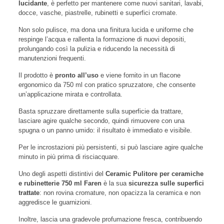
lucidante
, è perfetto per mantenere come nuovi sanitari, lavabi,
docce, vasche, piastrelle, rubinetti e superfici cromate.
Non solo pulisce, ma dona una finitura lucida e uniforme che
respinge l’acqua e rallenta la formazione di nuovi depositi,
prolungando così la pulizia e riducendo la necessità di
manutenzioni frequenti.
Il prodotto è
pronto all’uso
e viene fornito in un flacone
ergonomico da 750 ml con pratico spruzzatore, che consente
un’applicazione mirata e controllata.
Basta spruzzare direttamente sulla superficie da trattare,
lasciare agire qualche secondo, quindi rimuovere con una
spugna o un panno umido: il risultato è immediato e visibile.
Per le incrostazioni più persistenti, si può lasciare agire qualche
minuto in più prima di risciacquare.
Uno degli aspetti distintivi del
Ceramic Pulitore per ceramiche
e rubinetterie 750 ml Faren
è la sua
sicurezza sulle superfici
trattate
: non rovina cromature, non opacizza la ceramica e non
aggredisce le guarnizioni.
Inoltre, lascia una gradevole profumazione fresca, contribuendo