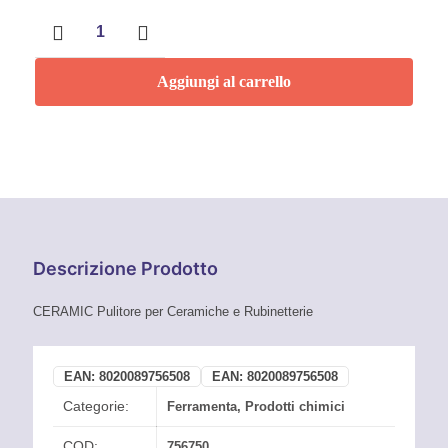
Ceramic
Pulitore
per
ceramiche
Aggiungi al carrello
e
rubinetterie
750
ml
Faren
quantità
Descrizione Prodotto
CERAMIC Pulitore per Ceramiche e Rubinetterie
EAN:
8020089756508
EAN:
8020089756508
Categorie:
Ferramenta
,
Prodotti chimici
COD:
756750