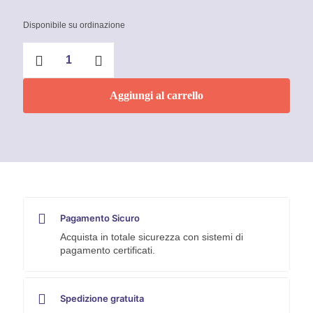
Disponibile su ordinazione
Ceramic
Pulitore
per
ceramiche
Aggiungi al carrello
e
rubinetterie
750
ml
Faren
quantità
Pagamento Sicuro
Acquista in totale sicurezza con sistemi di
pagamento certificati.
Spedizione gratuita