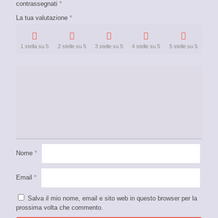
contrassegnati
*
La tua valutazione
*
1 stella su 5
2 stelle su 5
3 stelle su 5
4 stelle su 5
5 stelle su 5
Nome
*
Email
*
Salva il mio nome, email e sito web in questo browser per la
prossima volta che commento.