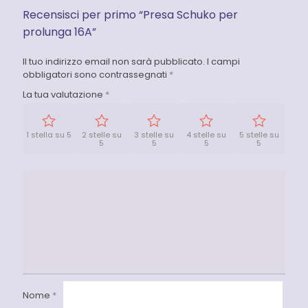
Recensisci per primo “Presa Schuko per
prolunga 16A”
Il tuo indirizzo email non sarà pubblicato.
I campi
obbligatori sono contrassegnati
*
La tua valutazione
*
1 stella su 5
2 stelle su
3 stelle su
4 stelle su
5 stelle su
5
5
5
5
Nome
*