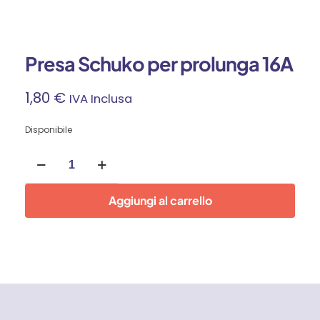
Presa Schuko per prolunga 16A
1,80
€
IVA Inclusa
Disponibile
Presa
Schuko
per
prolunga
Aggiungi al carrello
16A
quantità