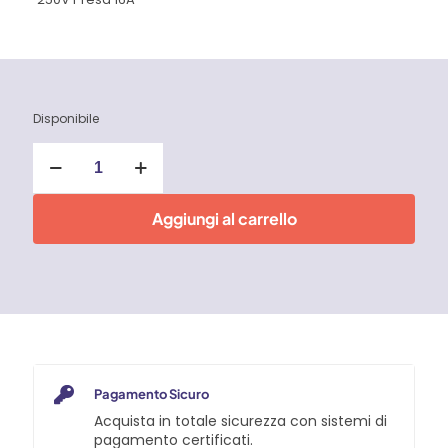
Disponibile
Presa
Schuko
per
prolunga
Aggiungi al carrello
16A
quantità
Pagamento Sicuro
Acquista in totale sicurezza con sistemi di
pagamento certificati.