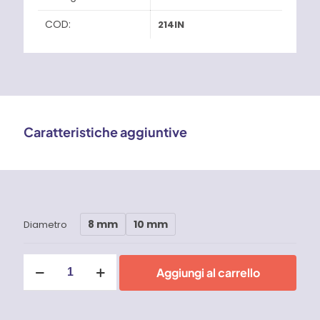
COD:
214IN
Caratteristiche aggiuntive
8 mm
10 mm
Diametro
Catenacci
Aggiungi al carrello
Portalucchetto
Extra
Leggeri
-