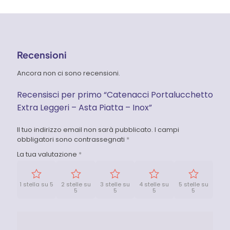
Recensioni
Ancora non ci sono recensioni.
Recensisci per primo “Catenacci Portalucchetto
Extra Leggeri – Asta Piatta – Inox”
Il tuo indirizzo email non sarà pubblicato.
I campi
obbligatori sono contrassegnati
*
La tua valutazione
*
1 stella su 5
2 stelle su
3 stelle su
4 stelle su
5 stelle su
5
5
5
5