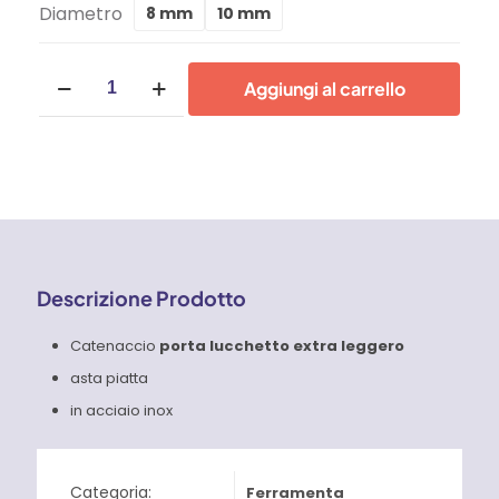
Diametro
8 mm
10 mm
Prezzo:
Catenacci
Da
Aggiungi al carrello
Portalucchetto
Extra
4,50 €
Leggeri
-
A
Asta
Piatta
-
5,00 €
Inox
quantità
Descrizione Prodotto
Catenaccio
porta lucchetto extra leggero
asta piatta
in acciaio inox
Categoria:
Ferramenta