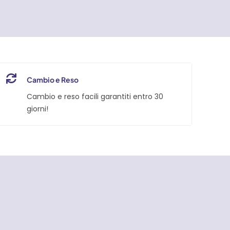
Cambio e Reso
Cambio e reso facili garantiti entro 30
giorni!