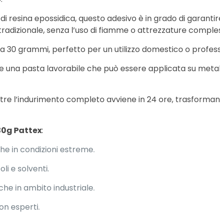
i resina epossidica, questo adesivo è in grado di garant
 tradizionale, senza l’uso di fiamme o attrezzature comple
da 30 grammi, perfetto per un utilizzo domestico o profess
e una pasta lavorabile che può essere applicata su metalli
entre l’indurimento completo avviene in 24 ore, trasforma
30g Pattex
:
e in condizioni estreme.
i e solventi.
nche in ambito industriale.
on esperti.