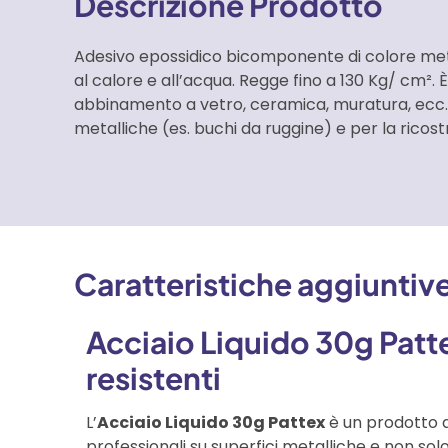
Descrizione Prodotto
Adesivo epossidico bicomponente di colore metall
al calore e all’acqua. Regge fino a 130 Kg/ cm². È
abbinamento a vetro, ceramica, muratura, ecc. S
metalliche (es. buchi da ruggine) e per la ricostr
Caratteristiche aggiuntiv
Acciaio Liquido 30g Patte
resistenti
L’
Acciaio Liquido 30g Pattex
è un prodotto a
professionali su superfici metalliche e non solo