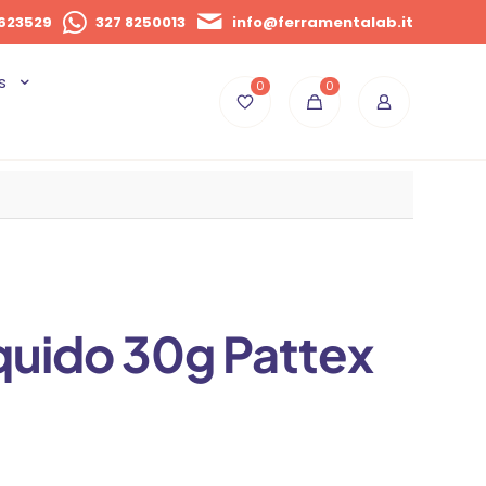
623529
327 8250013
info@ferramentalab.it
s
0
0
iquido 30g Pattex