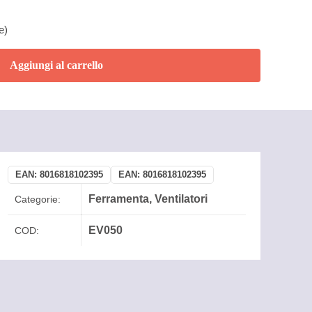
e)
Aggiungi al carrello
EAN:
8016818102395
EAN:
8016818102395
Ferramenta
,
Ventilatori
Categorie:
EV050
COD: