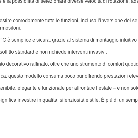
e è la possibilità di selezionare diverse velocità di rotazione, ad
estire comodamente tutte le funzioni, inclusa l’inversione del se
ermosifoni.
FG è semplice e sicura, grazie al sistema di montaggio intuitivo f
offitto standard e non richiede interventi invasivi.
nto decorativo raffinato, oltre che uno strumento di comfort quoti
tica, questo modello consuma poco pur offrendo prestazioni elev
enibile, elegante e funzionale per affrontare l’estate – e non sol
ignifica investire in qualità, silenziosità e stile. È più di un s