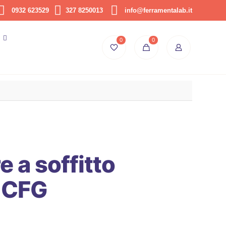
0932 623529
327 8250013
info@ferramentalab.it
0
0
e a soffitto
 CFG