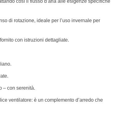
attando così il flusso d’aria alle esigenze specifiche
nso di rotazione, ideale per l’uso invernale per
ornito con istruzioni dettagliate.
diano.
ate.
o – con serenità.
emplice ventilatore: è un complemento d’arredo che