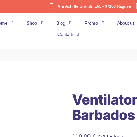
Via Achille Grandi, 165 - 97100 Ragusa
ome
Shop
Blog
Promo
About us
Contatti
Ventilator
Barbados
110,00
€
IVA Inclusa