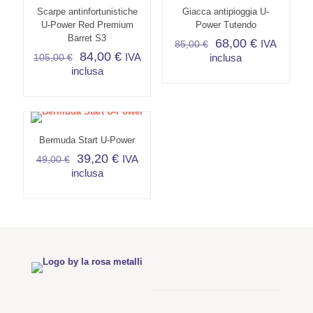
Scarpe antinfortunistiche
Giacca antipioggia U-
U-Power Red Premium
Power Tutendo
Barret S3
68,00
€
IVA
85,00
€
84,00
€
IVA
105,00
€
inclusa
inclusa
Questo
Questo
prodotto
prodotto
ha
ha
più
più
varianti.
Bermuda Start U-Power
varianti.
Le
Le
opzioni
39,20
€
IVA
49,00
€
opzioni
possono
inclusa
possono
essere
Questo
essere
scelte
prodotto
scelte
nella
ha
nella
pagina
più
pagina
del
varianti.
del
prodotto
Le
prodotto
opzioni
possono
essere
scelte