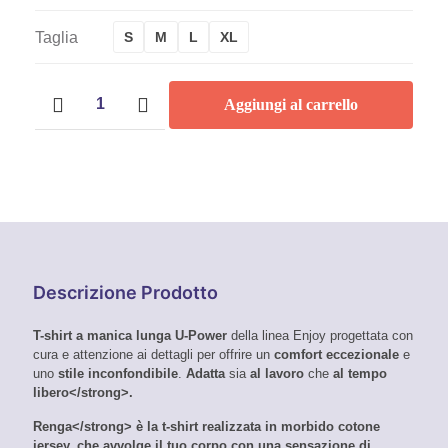
Taglia
S
M
L
XL
T-
Aggiungi al carrello
shirt
a
manica
lunga
Renga
-
U-
Power
quantità
Descrizione Prodotto
T-shirt a manica lunga U-Power
della linea Enjoy progettata con
cura e attenzione ai dettagli per offrire un
comfort eccezionale
e
uno
stile inconfondibile
.
Adatta
sia
al lavoro
che
al tempo
libero</strong>.
Renga</strong> è la t-shirt realizzata
in morbido cotone
jersey, che avvolge il tuo corpo con una
sensazione di