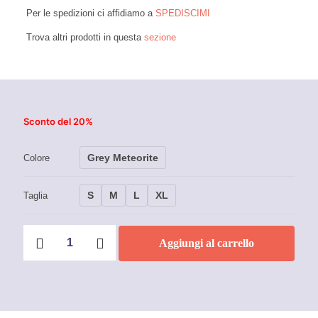
Per le spedizioni ci affidiamo a
SPEDISCIMI
Trova altri prodotti in questa
sezione
Sconto del 20%
Grey Meteorite
Colore
S
M
L
XL
Taglia
T-
Aggiungi al carrello
shirt
a
manica
lunga
Renga
-