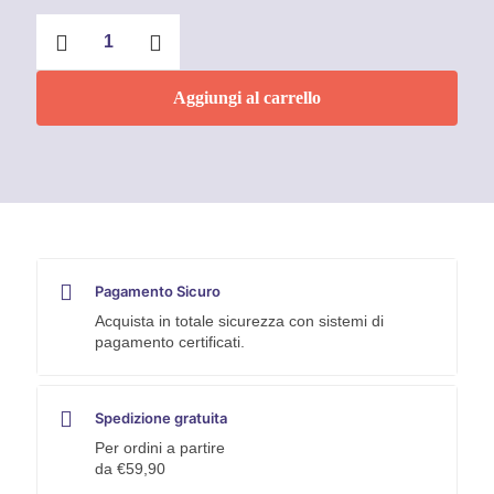
Smalto
acrilico
spray
Blu
Aggiungi al carrello
Cielo
400ml
RAL
5015
Faren
quantità
Pagamento Sicuro
Acquista in totale sicurezza con sistemi di
pagamento certificati.
Spedizione gratuita
Per ordini a partire
da €59,90