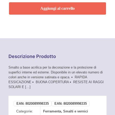
spray
Blu
Aggiungi al carrello
Cielo
400ml
RAL
5015
Faren
quantità
Descrizione Prodotto
Smalto a base acrilica per la decorazione e la protezione di
superfici interne ed esterne. Disponibile in un elevato numero di
colori anche in versione satinata e opaca. ▪ RAPIDA
ESSICAZIONE ▪ BUONA COPERTURA ▪ RESISTE AI RAGGI
SOLARI E
[…]
EAN:
8020089998335
EAN:
8020089998335
Categorie:
Ferramenta
,
Smalti e vernici