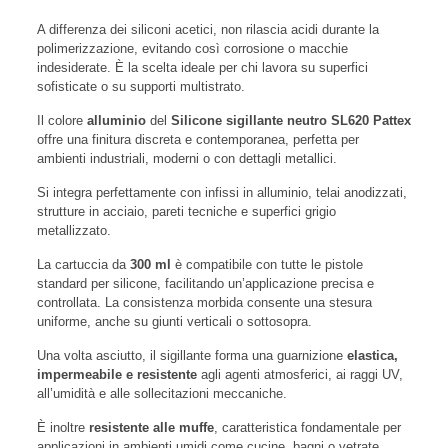
A differenza dei siliconi acetici, non rilascia acidi durante la
polimerizzazione, evitando così corrosione o macchie
indesiderate. È la scelta ideale per chi lavora su superfici
sofisticate o su supporti multistrato.
Il colore
alluminio
del
Silicone sigillante neutro SL620 Pattex
offre una finitura discreta e contemporanea, perfetta per
ambienti industriali, moderni o con dettagli metallici.
Si integra perfettamente con infissi in alluminio, telai anodizzati,
strutture in acciaio, pareti tecniche e superfici grigio
metallizzato.
La cartuccia da
300 ml
è compatibile con tutte le pistole
standard per silicone, facilitando un’applicazione precisa e
controllata. La consistenza morbida consente una stesura
uniforme, anche su giunti verticali o sottosopra.
Una volta asciutto, il sigillante forma una guarnizione
elastica,
impermeabile e resistente
agli agenti atmosferici, ai raggi UV,
all’umidità e alle sollecitazioni meccaniche.
È inoltre
resistente alle muffe
, caratteristica fondamentale per
applicazioni in ambienti umidi come cucine, bagni o vetrate