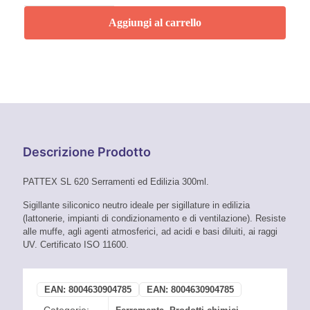
neutro
alluminio
Aggiungi al carrello
SL620
Pattex
quantità
Descrizione Prodotto
PATTEX SL 620 Serramenti ed Edilizia 300ml.
Sigillante siliconico neutro ideale per sigillature in edilizia
(lattonerie, impianti di condizionamento e di ventilazione). Resiste
alle muffe, agli agenti atmosferici, ad acidi e basi diluiti, ai raggi
UV. Certificato ISO 11600.
EAN:
8004630904785
EAN:
8004630904785