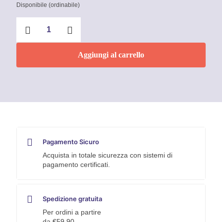
Disponibile (ordinabile)
Silicone
sigillante
neutro
alluminio
Aggiungi al carrello
SL620
Pattex
quantità
Pagamento Sicuro
Acquista in totale sicurezza con sistemi di
pagamento certificati.
Spedizione gratuita
Per ordini a partire
da €59,90