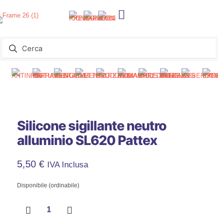
Silicone sigillante neutro
alluminio SL620 Pattex
5,50
€
IVA Inclusa
Disponibile (ordinabile)
Silicone
sigillante