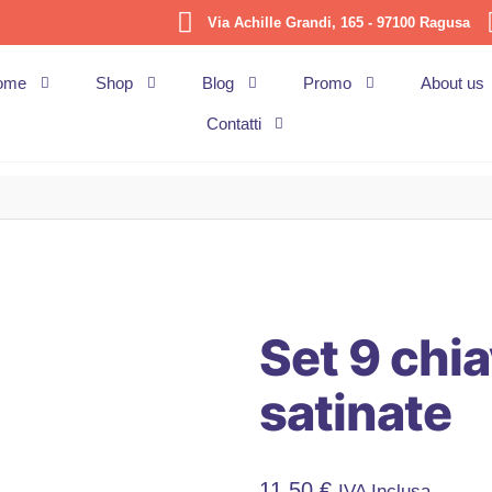
Via Achille Grandi, 165 - 97100 Ragusa
ome
Shop
Blog
Promo
About us
Contatti
Set 9 chia
satinate
11,50
€
IVA Inclusa