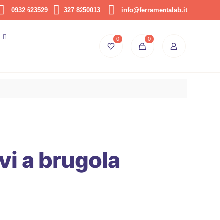
0932 623529
327 8250013
info@ferramentalab.it
0
0
vi a brugola