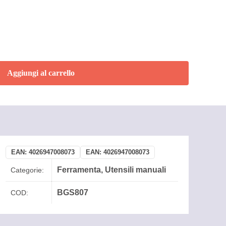
Aggiungi al carrello
EAN:
4026947008073
EAN:
4026947008073
Ferramenta
,
Utensili manuali
Categorie:
BGS807
COD: