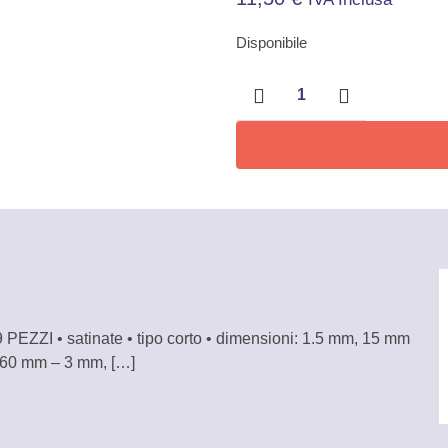
Disponibile
Set
9
chiavi
a
brugola
satinate
quantità
 • satinate • tipo corto • dimensioni: 1.5 mm, 15 mm
 60 mm – 3 mm,
[…]