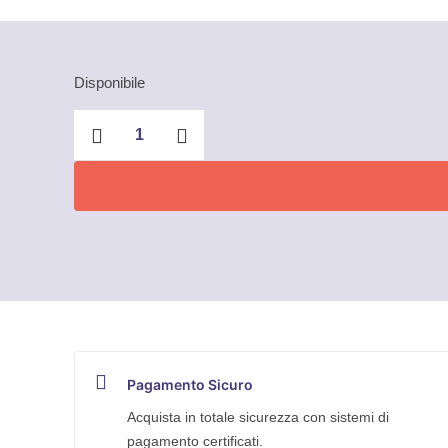
Disponibile
Set
9
chiavi
a
brugola
satinate
quantità
Pagamento Sicuro
Acquista in totale sicurezza con sistemi di
pagamento certificati.