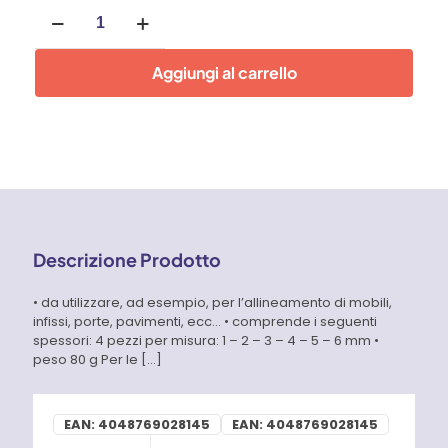
Set
24
pz
Spessori
Aggiungi al carrello
in
plastica
quantità
Descrizione Prodotto
• da utilizzare, ad esempio, per l’allineamento di mobili,
infissi, porte, pavimenti, ecc… • comprende i seguenti
spessori: 4 pezzi per misura: 1 – 2 – 3 – 4 – 5 – 6 mm •
peso 80 g Per le
[…]
EAN:
4048769028145
EAN:
4048769028145