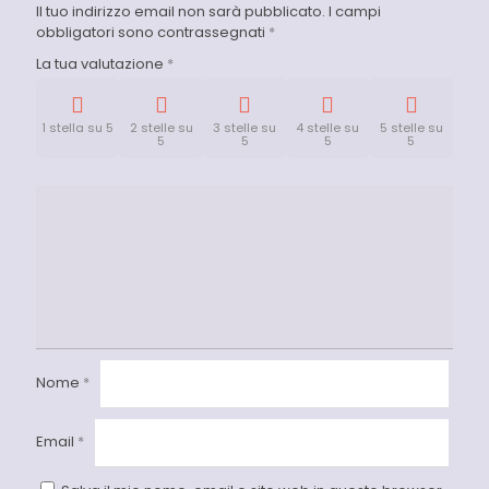
Il tuo indirizzo email non sarà pubblicato.
I campi
obbligatori sono contrassegnati
*
La tua valutazione
*
1 stella su 5
2 stelle su
3 stelle su
4 stelle su
5 stelle su
5
5
5
5
Nome
*
Email
*