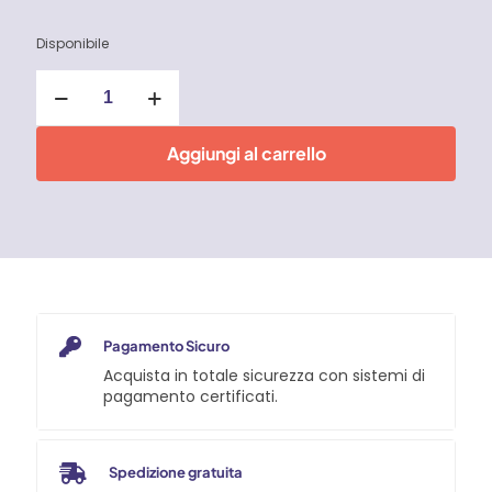
Disponibile
Set
24
pz
Spessori
Aggiungi al carrello
in
plastica
quantità
Pagamento Sicuro
Acquista in totale sicurezza con sistemi di
pagamento certificati.
Spedizione gratuita