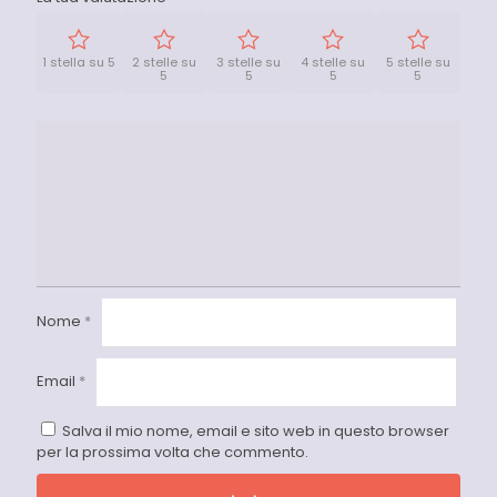
1 stella su 5
2 stelle su
3 stelle su
4 stelle su
5 stelle su
5
5
5
5
Nome
*
Email
*
Salva il mio nome, email e sito web in questo browser
per la prossima volta che commento.