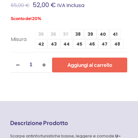
52,00
€
65,00
€
IVA Inclusa
Sconto del 20%
35
36
37
38
39
40
41
Misura
42
43
44
45
46
47
48
Scarpe
Aggiungi al carrello
antinfortunistiche
U-
Power
Red
Up
Sky
S1P
quantità
Descrizione Prodotto
Scarpe antinfortunistiche basse, leggere e comode
U-