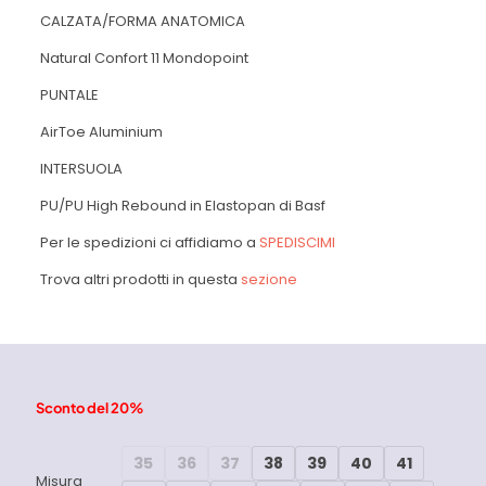
CALZATA/FORMA ANATOMICA
Natural Confort 11 Mondopoint
PUNTALE
AirToe Aluminium
INTERSUOLA
PU/PU High Rebound in Elastopan di Basf
Per le spedizioni ci affidiamo a
SPEDISCIMI
Trova altri prodotti in questa
sezione
Sconto del 20%
35
36
37
38
39
40
41
Misura