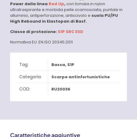
Power della linea
Red Up
,
con tomaia in nylon
ultratraspirante e morbida pelle scamosciata, puntale in
alluminio, antiperforazione, antiscivolo e
suola PU/PU
High Rebound in Elastopan di Basf.
Classe di protezione:
S1P SRC ESD
Normativa EU: EN ISO 20345:2011
Tag:
Bassa
,
S1P
Categoria:
Scarpe antinfortunistiche
COD:
RU20036
Caratteristiche aggiuntive