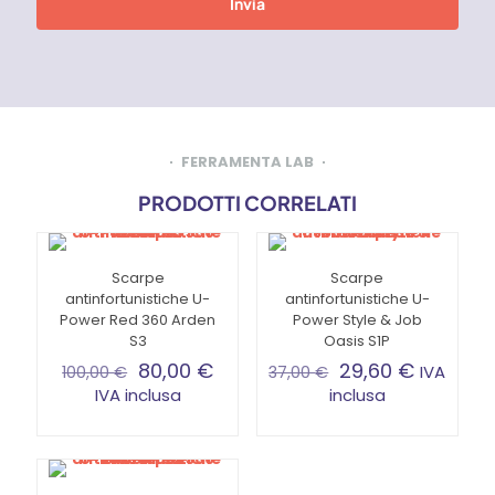
FERRAMENTA LAB
PRODOTTI CORRELATI
Scarpe
Scarpe
antinfortunistiche U-
antinfortunistiche U-
Power Red 360 Arden
Power Style & Job
S3
Oasis S1P
80,00
€
29,60
€
IVA
100,00
€
37,00
€
IVA inclusa
inclusa
Questo
Questo
prodotto
prodotto
ha
ha
più
più