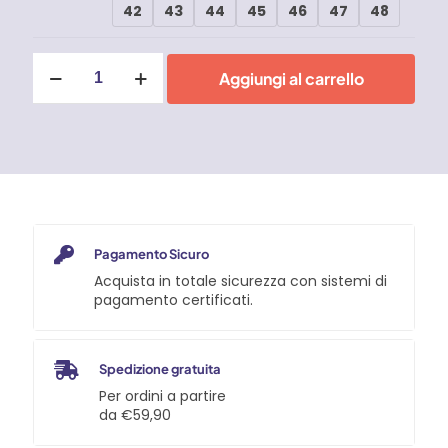
42
43
44
45
46
47
48
Scarpe
Aggiungi al carrello
antinfortunistiche
U-
Power
Red
Up
Sky
S1P
quantità
Pagamento Sicuro
Acquista in totale sicurezza con sistemi di
pagamento certificati.
Spedizione gratuita
Per ordini a partire
da €59,90