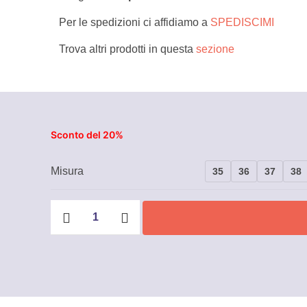
Per le spedizioni ci affidiamo a
SPEDISCIMI
Trova altri prodotti in questa
sezione
Sconto del 20%
Misura
35
36
37
38
Scarpe
antinfortunistiche
U-
Power
Red
Leve
Michelle