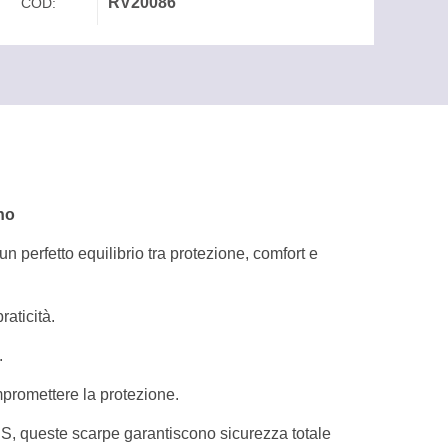
RV20086
COD:
no
 perfetto equilibrio tra protezione, comfort e
aticità.
.
romettere la protezione.
US, queste scarpe garantiscono sicurezza totale