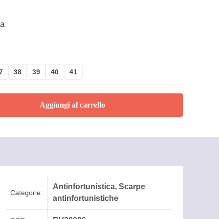
sa
7
38
39
40
41
Aggiungi al carrello
Antinfortunistica
,
Scarpe
Categorie:
antinfortunistiche