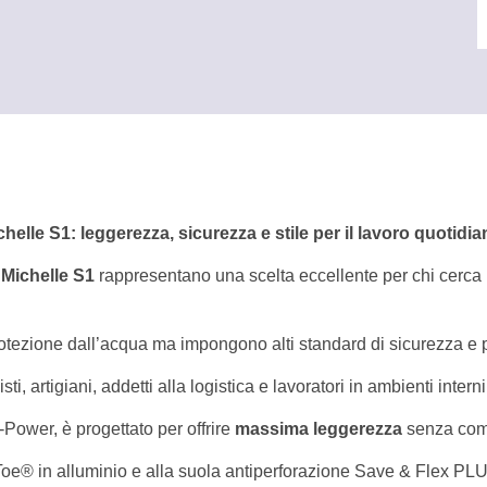
e
lle S1: leggerezza, sicurezza e stile per il lavoro quotidia
Michelle S1
rappresentano una scelta eccellente per chi cerca un
otezione dall’acqua ma impongono alti standard di sicurezza e pr
i, artigiani, addetti alla logistica e lavoratori in ambienti interni
-Power, è progettato per offrire
massima leggerezza
senza comp
rToe® in alluminio e alla suola antiperforazione Save & Flex PL