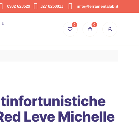
0932 623529
327 8250013
info@ferramentalab.it
0
0
tinfortunistiche
ed Leve Michelle