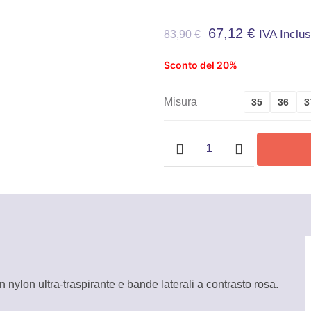
67,12
€
IVA Inclu
83,90
€
Sconto del 20%
Misura
35
36
3
Scarpe
antinfortunistiche
U-
Power
Red
Leve
Michelle
S1
quantità
nylon ultra-traspirante e bande laterali a contrasto rosa.