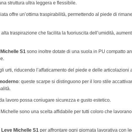
a struttura ultra leggera e flessibile.
ata offre un’ottima traspirabilità, permettendo al piede di riman
lta traspirazione che facilita la fuoriuscita dell’umidità, aume
Michelle S1
sono inoltre dotate di una suola in PU compatto anti
ie.
 urti, riducendo l’affaticamento del piede e delle articolazioni 
 moderno
: queste scarpe si distinguono per il loro stile accatti
alità.
a lavoro possa coniugare sicurezza e gusto estetico.
helle sono una scelta affidabile per tutti coloro che lavorano 
 Leve Michelle S1
per affrontare ogni giornata lavorativa con le