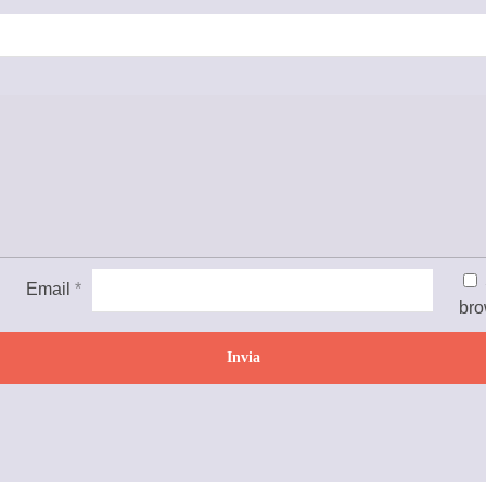
Email
*
bro