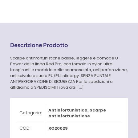
Asher
O1
FO
quantità
Descrizione Prodotto
Scarpe antinfortunistiche basse, leggere e comode U-
Power della linea Red Pro, con tomaia in nylon ultra
traspiranti e morbida pelle scamosciata, antiperforazione,
antiscivolo e suola PU/PU infinergy. SENZA PUNTALE
ANTIPERFORAZIONE DI SICUREZZA Per le spedizioni ci
affidiamo a SPEDISCIMI Trova altri
[…]
Antinfortunistica
,
Scarpe
Categorie:
antinfortunistiche
COD:
RO20029