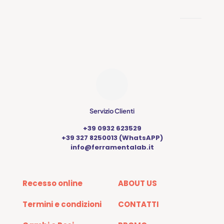
opzioni
possono
essere
scelte
nella
pagina
del
prodotto
Servizio Clienti
+39 0932 623529
+39 327 8250013 (WhatsAPP)
info@ferramentalab.it
Recesso online
ABOUT US
Termini e condizioni
CONTATTI