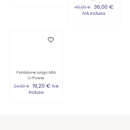
36,00
€
45,00
€
IVA inclusa
Questo
prodotto
ha
più
varianti.
Le
opzioni
possono
essere
scelte
Pantalone lungo Alfa
nella
U-Power
pagina
19,20
€
IVA
24,00
€
del
inclusa
prodotto
Questo
prodotto
ha
più
varianti.
Le