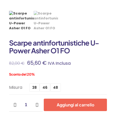
Scarpe antinfortunistiche U-
Power Asher O1 FO
65,60
€
82,00
€
IVA Inclusa
Sconto del 20%
Misura
38
46
48
Scarpe
Aggiungi al carrello
antinfortunistiche
U-
Power