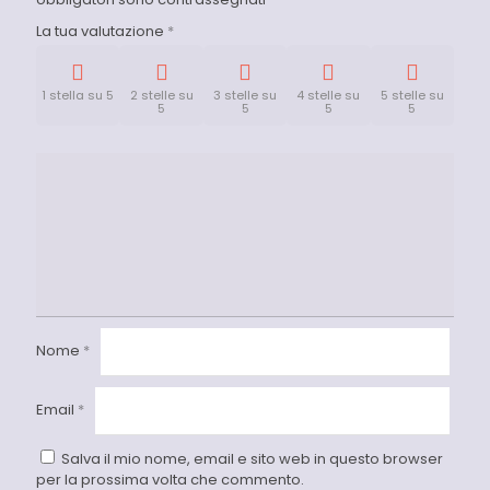
La tua valutazione
*
1 stella su 5
2 stelle su
3 stelle su
4 stelle su
5 stelle su
5
5
5
5
Nome
*
Email
*
Salva il mio nome, email e sito web in questo browser
per la prossima volta che commento.