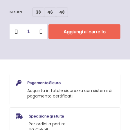
38
46
48
Misura
Scarpe
Aggiungi al carrello
antinfortunistiche
U-
Power
Asher
O1
FO
quantità
Pagamento Sicuro
Acquista in totale sicurezza con sistemi di
pagamento certificati.
Spedizione gratuita
Per ordini a partire
da €59,90