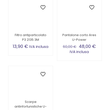
Filtro antiparticolato
Pantalone corto Ares
P3 2135 3M
U-Power
13,90
€
48,00
€
IVA inclusa
60,00
€
IVA inclusa
Questo
prodotto
ha
più
varianti.
Le
opzioni
possono
essere
scelte
Scarpe
nella
antinfortunistiche U-
pagina