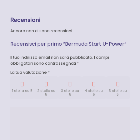
Recensioni
Ancora non ci sono recensioni.
Recensisci per primo “Bermuda Start U-Power”
Il tuo indirizzo email non sarà pubblicato.
I campi
obbligatori sono contrassegnati
*
La tua valutazione
*
1 stella su 5
2 stelle su
3 stelle su
4 stelle su
5 stelle su
5
5
5
5