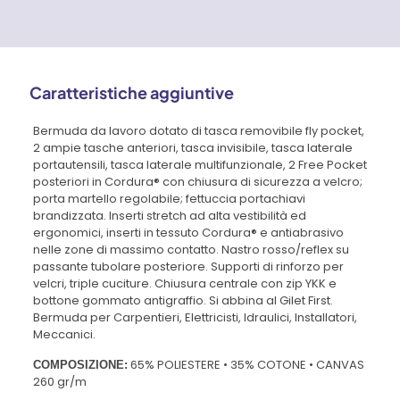
Caratteristiche aggiuntive
Bermuda da lavoro dotato di tasca removibile fly pocket,
2 ampie tasche anteriori, tasca invisibile, tasca laterale
portautensili, tasca laterale multifunzionale, 2 Free Pocket
posteriori in Cordura® con chiusura di sicurezza a velcro;
porta martello regolabile; fettuccia portachiavi
brandizzata. Inserti stretch ad alta vestibilità ed
ergonomici, inserti in tessuto Cordura® e antiabrasivo
nelle zone di massimo contatto. Nastro rosso/reflex su
passante tubolare posteriore. Supporti di rinforzo per
velcri, triple cuciture. Chiusura centrale con zip YKK e
bottone gommato antigraffio. Si abbina al Gilet First.
Bermuda per Carpentieri, Elettricisti, Idraulici, Installatori,
Meccanici.
65% POLIESTERE • 35% COTONE • CANVAS
COMPOSIZIONE:
260 gr/m