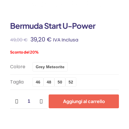
Bermuda Start U-Power
39,20
€
49,00
€
IVA Inclusa
Sconto del 20%
Colore
Grey Meteorite
Taglia
46
48
50
52
Bermuda
Aggiungi al carrello
Start
U-
Power
quantità