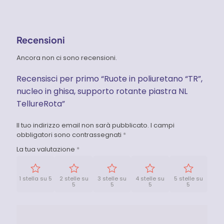
Recensioni
Ancora non ci sono recensioni.
Recensisci per primo “Ruote in poliuretano “TR”,
nucleo in ghisa, supporto rotante piastra NL
TellureRota”
Il tuo indirizzo email non sarà pubblicato.
I campi
obbligatori sono contrassegnati
*
La tua valutazione
*
1 stella su 5
2 stelle su
3 stelle su
4 stelle su
5 stelle su
5
5
5
5