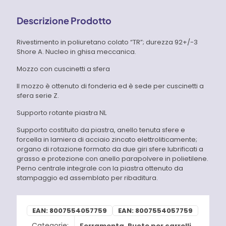
Descrizione Prodotto
Rivestimento in poliuretano colato “TR”; durezza 92+/-3
Shore A. Nucleo in ghisa meccanica.
Mozzo con cuscinetti a sfera
Il mozzo è ottenuto di fonderia ed è sede per cuscinetti a
sfera serie Z.
Supporto rotante piastra NL
Supporto costituito da piastra, anello tenuta sfere e
forcella in lamiera di acciaio zincato elettroliticamente;
organo di rotazione formato da due giri sfere lubrificati a
grasso e protezione con anello parapolvere in polietilene.
Perno centrale integrale con la piastra ottenuto da
stampaggio ed assemblato per ribaditura.
EAN:
8007554057759
EAN:
8007554057759
Categorie:
Ferramenta
,
Ruote per carrelli