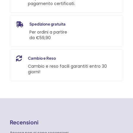
anteriore
pagamento certificati.
Tellure
Rota
quantità
Spedizione gratuita
Per ordini a partire
da €59,90
Cambio e Reso
Cambio e reso facili garantiti entro 30
giorni!
Recensioni
Ancora non ci sono recensioni.