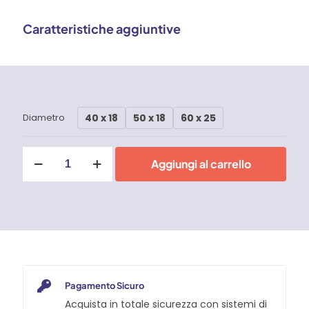
Caratteristiche aggiuntive
40 x 18
50 x 18
60 x 25
Diametro
Ruote
Aggiungi al carrello
in
poliuretano
iniettato,
nucleo
in
poliammide
6,
supporto
rotante
piastra
Pagamento Sicuro
freno
Acquista in totale sicurezza con sistemi di