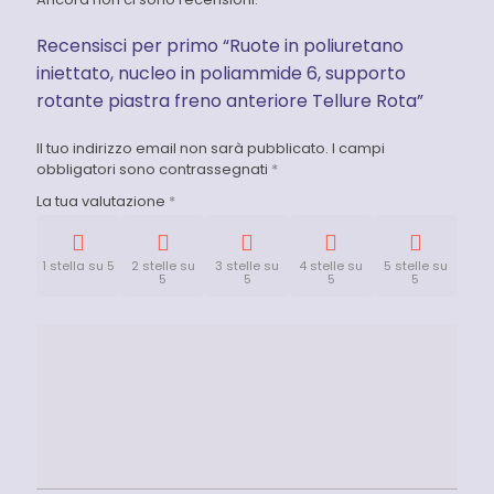
Recensisci per primo “Ruote in poliuretano
iniettato, nucleo in poliammide 6, supporto
rotante piastra freno anteriore Tellure Rota”
Il tuo indirizzo email non sarà pubblicato.
I campi
obbligatori sono contrassegnati
*
La tua valutazione
*
1 stella su 5
2 stelle su
3 stelle su
4 stelle su
5 stelle su
5
5
5
5