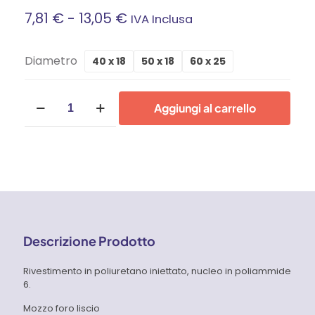
Fascia
7,81
€
-
13,05
€
IVA Inclusa
Di
Diametro
40 x 18
50 x 18
60 x 25
Prezzo:
Ruote
Da
Aggiungi al carrello
in
poliuretano
7,81 €
iniettato,
nucleo
A
in
poliammide
6,
13,05 €
supporto
rotante
piastra
Descrizione Prodotto
freno
anteriore
Tellure
Rivestimento in poliuretano iniettato, nucleo in poliammide
Rota
6.
quantità
Mozzo foro liscio