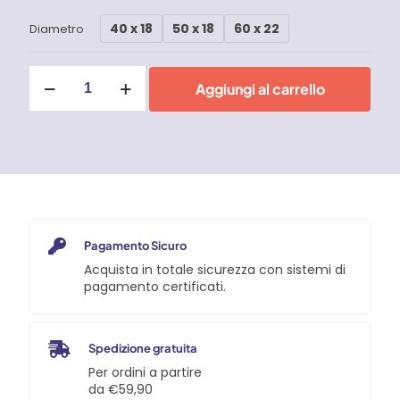
40 x 18
50 x 18
60 x 22
Diametro
Ruote
Aggiungi al carrello
in
gomma
termoplastica,
nucleo
in
polipropilene,
supporti
rotanti
piastra
TellureRota
Pagamento Sicuro
quantità
Acquista in totale sicurezza con sistemi di
pagamento certificati.
Spedizione gratuita
Per ordini a partire
da €59,90