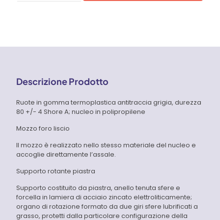
4,03 €
termoplastica,
nucleo
A
in
polipropilene,
supporti
5,73 €
rotanti
piastra
TellureRota
Descrizione Prodotto
quantità
Ruote in gomma termoplastica antitraccia grigia, durezza
80 +/- 4 Shore A; nucleo in polipropilene
Mozzo foro liscio
Il mozzo è realizzato nello stesso materiale del nucleo e
accoglie direttamente l’assale.
Supporto rotante piastra
Supporto costituito da piastra, anello tenuta sfere e
forcella in lamiera di acciaio zincato elettroliticamente;
organo di rotazione formato da due giri sfere lubrificati a
grasso, protetti dalla particolare configurazione della