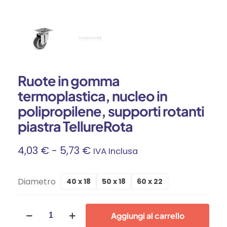
Ruote in gomma
termoplastica, nucleo in
polipropilene, supporti rotanti
piastra TellureRota
Fascia
4,03
€
-
5,73
€
IVA Inclusa
Di
Diametro
40 x 18
50 x 18
60 x 22
Prezzo:
Ruote
Da
Aggiungi al carrello
in
gomma