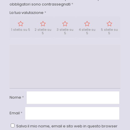
obbligatori sono contrassegnati
*
La tua valutazione
*
1 stella su 5
2 stelle su
3 stelle su
4 stelle su
5 stelle su
5
5
5
5
Nome
*
Email
*
Salva il mio nome, email e sito web in questo browser