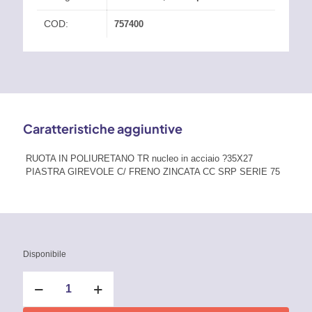
COD:
757400
Caratteristiche aggiuntive
RUOTA IN POLIURETANO TR nucleo in acciaio ?35X27
PIASTRA GIREVOLE C/ FRENO ZINCATA CC SRP SERIE 75
Disponibile
Rullini
transpallet
in