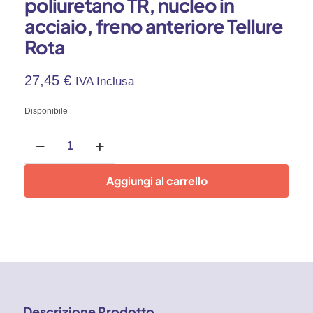
poliuretano TR, nucleo in
acciaio, freno anteriore Tellure
Rota
27,45
€
IVA Inclusa
Disponibile
Rullini
transpallet
in
poliuretano
Aggiungi al carrello
TR,
nucleo
in
acciaio,
freno
anteriore
Tellure
Rota
quantità
Descrizione Prodotto