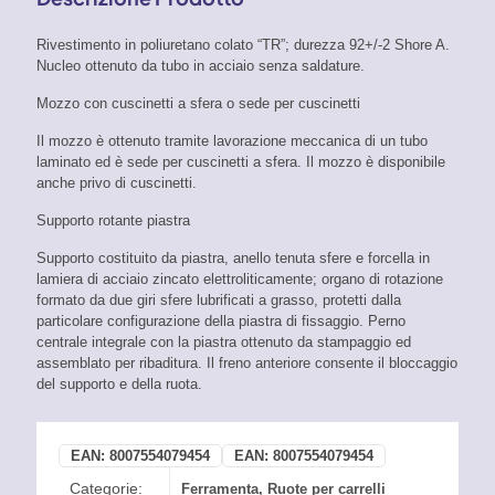
Rivestimento in poliuretano colato “TR”; durezza 92+/-2 Shore A.
Nucleo ottenuto da tubo in acciaio senza saldature.
Mozzo con cuscinetti a sfera o sede per cuscinetti
Il mozzo è ottenuto tramite lavorazione meccanica di un tubo
laminato ed è sede per cuscinetti a sfera. Il mozzo è disponibile
anche privo di cuscinetti.
Supporto rotante piastra
Supporto costituito da piastra, anello tenuta sfere e forcella in
lamiera di acciaio zincato elettroliticamente; organo di rotazione
formato da due giri sfere lubrificati a grasso, protetti dalla
particolare configurazione della piastra di fissaggio. Perno
centrale integrale con la piastra ottenuto da stampaggio ed
assemblato per ribaditura. Il freno anteriore consente il bloccaggio
del supporto e della ruota.
EAN:
8007554079454
EAN:
8007554079454
Categorie:
Ferramenta
,
Ruote per carrelli