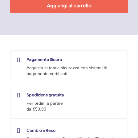
poliuretano
Aggiungi al carrello
TR,
nucleo
in
acciaio,
freno
anteriore
Tellure
Rota
quantità
Pagamento Sicuro
Acquista in totale sicurezza con sistemi di
pagamento certificati.
Spedizione gratuita
Per ordini a partire
da €59,90
Cambio e Reso