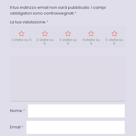
Il tuo indirizzo email non sarà pubblicato.
I campi
obbligatori sono contrassegnati
*
La tua valutazione
*
1 stella su 5
2 stelle su
3 stelle su
4 stelle su
5 stelle su
5
5
5
5
Nome
*
Email
*