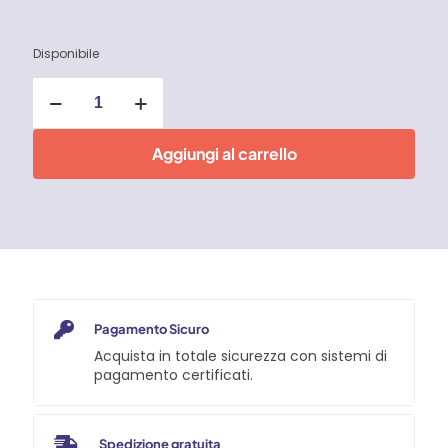
Disponibile
Rotella
tascabile
con
cassa
Aggiungi al carrello
ABS
Tajima
quantità
Pagamento Sicuro
Acquista in totale sicurezza con sistemi di
pagamento certificati.
Spedizione gratuita