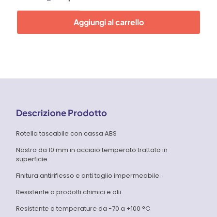
con
cassa
Aggiungi al carrello
ABS
Tajima
quantità
Descrizione Prodotto
Rotella tascabile con cassa ABS
Nastro da 10 mm in acciaio temperato trattato in
superficie.
Finitura antiriflesso e anti taglio impermeabile.
Resistente a prodotti chimici e olii.
Resistente a temperature da -70 a +100 °C