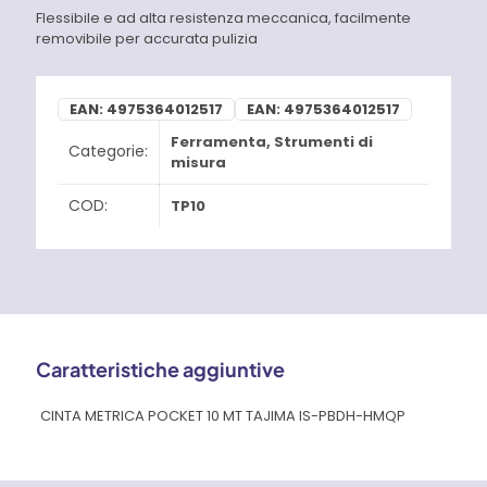
Flessibile e ad alta resistenza meccanica, facilmente
removibile per accurata pulizia
EAN:
4975364012517
EAN:
4975364012517
Ferramenta
,
Strumenti di
Categorie:
misura
COD:
TP10
Caratteristiche aggiuntive
CINTA METRICA POCKET 10 MT TAJIMA IS-PBDH-HMQP