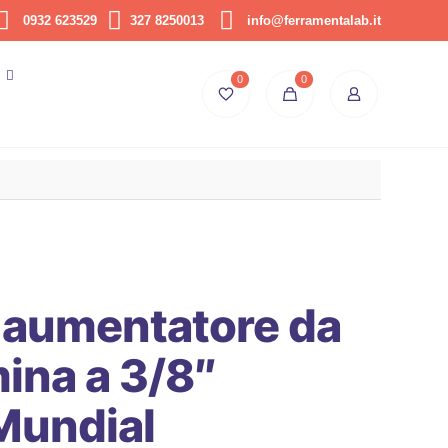
0932 623529
327 8250013
info@ferramentalab.it
0
0
 aumentatore da
ina a 3/8″
Mundial