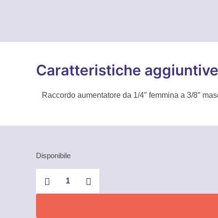
Caratteristiche aggiuntiv
Raccordo aumentatore da 1/4″ femmina a 3/8″ m
Disponibile
Raccordo
aumentatore
da
1/4″