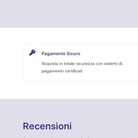
femmina
a
3/8″
maschio
Mundial
quantità
Pagamento Sicuro
Acquista in totale sicurezza con sistemi di
pagamento certificati.
Recensioni