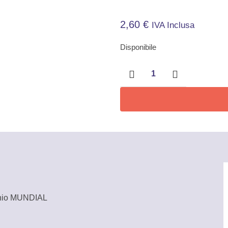
2,60
€
IVA Inclusa
Disponibile
Raccordo
aumentatore
da
1/4″
femmina
a
3/8″
maschio
Mundial
quantità
chio MUNDIAL