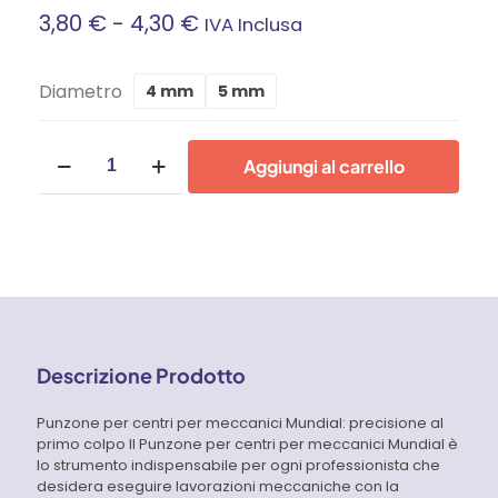
Fascia
3,80
€
-
4,30
€
IVA Inclusa
Di
Diametro
4 mm
5 mm
Prezzo:
Punzone
Da
Aggiungi al carrello
per
centri
3,80 €
per
meccanici
A
Mundial
quantità
4,30 €
Descrizione Prodotto
Punzone per centri per meccanici Mundial: precisione al
primo colpo Il Punzone per centri per meccanici Mundial è
lo strumento indispensabile per ogni professionista che
desidera eseguire lavorazioni meccaniche con la