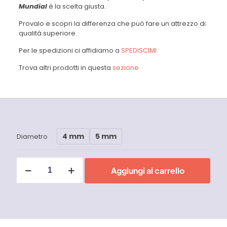
Mundial
è la scelta giusta.
Provalo e scopri la differenza che può fare un attrezzo di
qualità superiore.
Per le spedizioni ci affidiamo a
SPEDISCIMI
Trova altri prodotti in questa
sezione
4 mm
5 mm
Diametro
Punzone
Aggiungi al carrello
per
centri
per
meccanici
Mundial
quantità