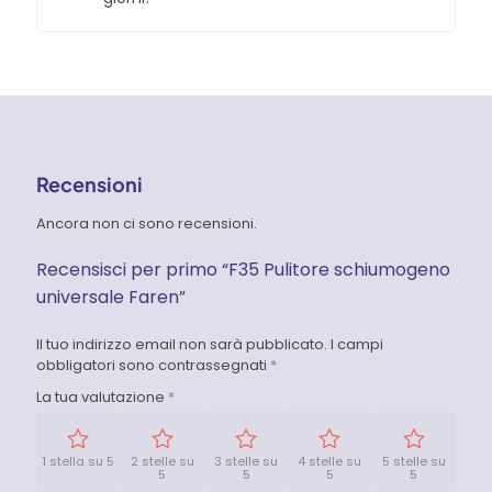
Recensioni
Ancora non ci sono recensioni.
Recensisci per primo “F35 Pulitore schiumogeno
universale Faren”
Il tuo indirizzo email non sarà pubblicato.
I campi
obbligatori sono contrassegnati
*
La tua valutazione
*
1 stella su 5
2 stelle su
3 stelle su
4 stelle su
5 stelle su
5
5
5
5