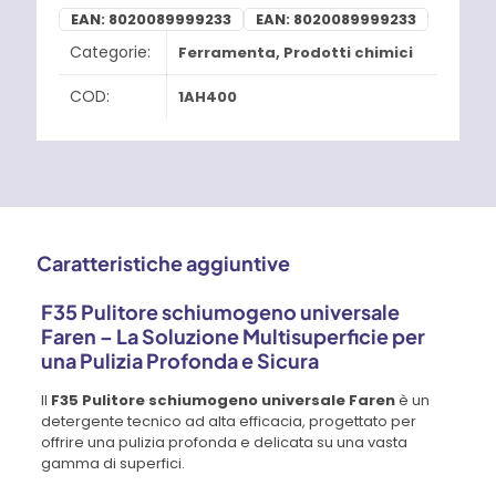
EAN:
8020089999233
EAN:
8020089999233
Categorie:
Ferramenta
,
Prodotti chimici
COD:
1AH400
Caratteristiche aggiuntive
F35 Pulitore schiumogeno universale
Faren – La Soluzione Multisuperficie per
una Pulizia Profonda e Sicura
Il
F35 Pulitore schiumogeno universale Faren
è un
detergente tecnico ad alta efficacia, progettato per
offrire una pulizia profonda e delicata su una vasta
gamma di superfici.