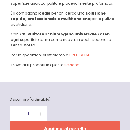
superficie asciutta, pulita e piacevolmente profumata.
È il compagno ideale per chi cerca una
soluzione
rapida, professionale e multifunzione
per la pulizia
quotidiana.
Con
F35 Pulitore schiumogeno universale Faren
,
ogni superficie torna come nuova, in pochi secondi e
senza sforzo.
Per le spedizioni ci affidiamo a
SPEDISCIMI
Trova altri prodotti in questa
sezione
Disponibile (ordinabile)
F35
Pulitore
schiumogeno
universale
Aggiungi al carrello