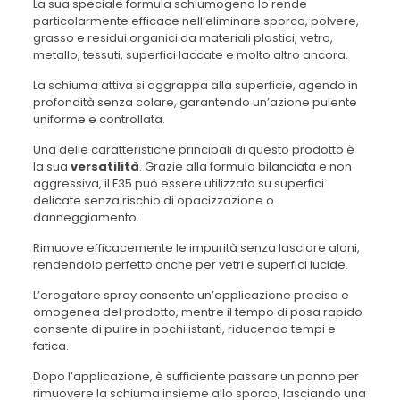
La sua speciale formula schiumogena lo rende
particolarmente efficace nell’eliminare sporco, polvere,
grasso e residui organici da materiali plastici, vetro,
metallo, tessuti, superfici laccate e molto altro ancora.
La schiuma attiva si aggrappa alla superficie, agendo in
profondità senza colare, garantendo un’azione pulente
uniforme e controllata.
Una delle caratteristiche principali di questo prodotto è
la sua
versatilità
. Grazie alla formula bilanciata e non
aggressiva, il F35 può essere utilizzato su superfici
delicate senza rischio di opacizzazione o
danneggiamento.
Rimuove efficacemente le impurità senza lasciare aloni,
rendendolo perfetto anche per vetri e superfici lucide.
L’erogatore spray consente un’applicazione precisa e
omogenea del prodotto, mentre il tempo di posa rapido
consente di pulire in pochi istanti, riducendo tempi e
fatica.
Dopo l’applicazione, è sufficiente passare un panno per
rimuovere la schiuma insieme allo sporco, lasciando una