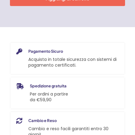
Faren
quantità
Pagamento Sicuro
Acquista in totale sicurezza con sistemi di
pagamento certificati.
Spedizione gratuita
Per ordini a partire
da €59,90
Cambio e Reso
Cambio e reso facili garantiti entro 30
giorni!