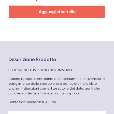
schiumogeno
universale
Aggiungi al carrello
Faren
quantità
Descrizione Prodotto
PULITORE SCHIUMOGENO Uso UNIVERSALE.
Abbina il potere emolliente della schiuma che favorisce lo
scioglimento dello sporco che è penetrato nelle fibre
anche in situazioni come il tessuto, e dei detergenti che
attraverso i tensioattivi, eliminano lo sporco.
Confezioni Disponibili: 400ml.