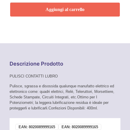
F33
400
Aggiungi al carrello
ml
Faren
quantità
Descrizione Prodotto
PULISCI CONTATTI LUBRO
Pulisce, sgrassa e disossida qualunque manufatto elettrico ed
elettronico come: quadri elettrici, Relè, Teleruttori, Morsettiere,
Schede Stampate, Circuiti Integrati, etc.Ottimo per I
Potenziometri; la leggera lubrificazione residua è ideale per
proteggerli e lubrificarli.Confezioni Disponibili: 400ml.
EAN:
8020089999165
EAN:
8020089999165