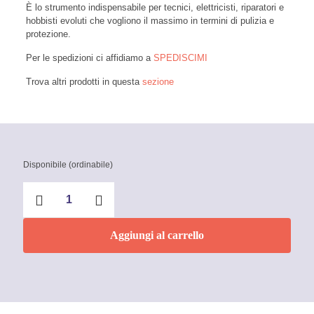
È lo strumento indispensabile per tecnici, elettricisti, riparatori e
hobbisti evoluti che vogliono il massimo in termini di pulizia e
protezione.
Per le spedizioni ci affidiamo a
SPEDISCIMI
Trova altri prodotti in questa
sezione
Disponibile (ordinabile)
Pulisci
contatti
F33
400
Aggiungi al carrello
ml
Faren
quantità