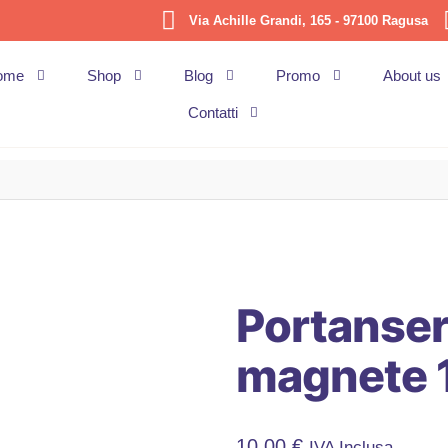
Via Achille Grandi, 165 - 97100 Ragusa
ome
Shop
Blog
Promo
About us
Contatti
Portanser
magnete 
10,00
€
IVA Inclusa