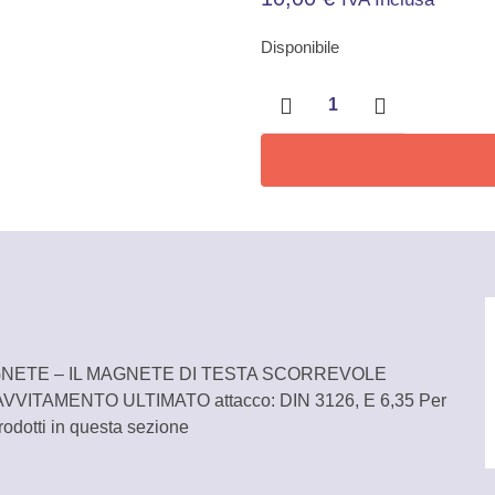
Disponibile
Portanserti
doppio
magnete
1/4"
quantità
MAGNETE – IL MAGNETE DI TESTA SCORREVOLE
ITAMENTO ULTIMATO attacco: DIN 3126, E 6,35 Per
rodotti in questa sezione