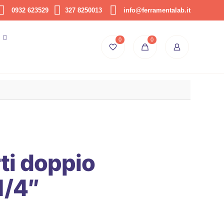
0932 623529
327 8250013
info@ferramentalab.it
0
0
ti doppio
1/4″