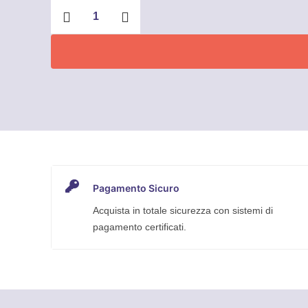
Portanserti
doppio
magnete
1/4"
quantità
Pagamento Sicuro
Acquista in totale sicurezza con sistemi di
pagamento certificati.